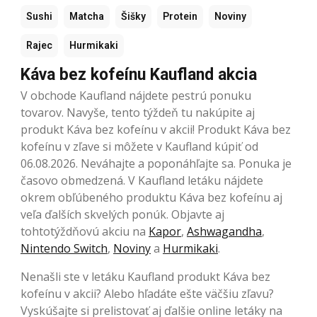
Sushi
Matcha
Šišky
Protein
Noviny
Rajec
Hurmikaki
Káva bez kofeínu Kaufland akcia
V obchode Kaufland nájdete pestrú ponuku
tovarov. Navyše, tento týždeň tu nakúpite aj
produkt Káva bez kofeínu v akcii! Produkt Káva bez
kofeínu v zľave si môžete v Kaufland kúpiť od
06.08.2026. Neváhajte a poponáhľajte sa. Ponuka je
časovo obmedzená. V Kaufland letáku nájdete
okrem obľúbeného produktu Káva bez kofeínu aj
veľa ďalších skvelých ponúk. Objavte aj
tohtotýždňovú akciu na
Kapor
,
Ashwagandha
,
Nintendo Switch
,
Noviny
a
Hurmikaki
.
Nenašli ste v letáku Kaufland produkt Káva bez
kofeínu v akcii? Alebo hľadáte ešte väčšiu zľavu?
Vyskúšajte si prelistovať aj ďalšie online letáky na