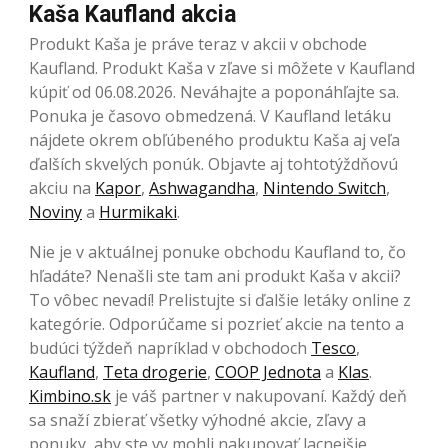
Kaša Kaufland akcia
Produkt Kaša je práve teraz v akcii v obchode
Kaufland. Produkt Kaša v zľave si môžete v Kaufland
kúpiť od 06.08.2026. Neváhajte a poponáhľajte sa.
Ponuka je časovo obmedzená. V Kaufland letáku
nájdete okrem obľúbeného produktu Kaša aj veľa
ďalších skvelých ponúk. Objavte aj tohtotýždňovú
akciu na
Kapor
,
Ashwagandha
,
Nintendo Switch
,
Noviny
a
Hurmikaki
.
Nie je v aktuálnej ponuke obchodu Kaufland to, čo
hľadáte? Nenašli ste tam ani produkt Kaša v akcii?
To vôbec nevadí! Prelistujte si ďalšie letáky online z
kategórie. Odporúčame si pozrieť akcie na tento a
budúci týždeň napríklad v obchodoch
Tesco
,
Kaufland
,
Teta drogerie
,
COOP Jednota
a
Klas
.
Kimbino.sk
je váš partner v nakupovaní. Každý deň
sa snaží zbierať všetky výhodné akcie, zľavy a
ponuky, aby ste vy mohli nakupovať lacnejšie.