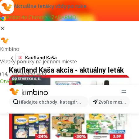
Aktuálne letáky vždy po ruke
Pridať do Chrome - ZADARMO
Kimbino
Kaufland Kaša
Všetky ponuky na jednom mieste
Kaufland Kaša akcia - aktuálny leták
(14,1 tis. hodnotení)
Otvoriť
Hľadajte obchody, kategórie, produkty...
Zvoľte mesto