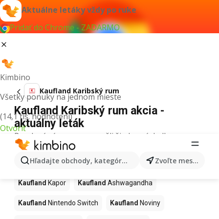
Aktuálne letáky vždy po ruke
Pridať do Chrome - ZADARMO
Kimbino
Kaufland Karibský rum
Všetky ponuky na jednom mieste
Kaufland Karibský rum akcia -
(14,1 tis. hodnotení)
aktuálny leták
Otvoriť
Pre daný výraz sme nenašli žiadne výsledky.
Ďalšie produkty v obchodoch
Hľadajte obchody, kategórie, produkty...
Zvoľte mesto
Kaufland
Kaufland
Kapor
Kaufland
Ashwagandha
Kaufland
Nintendo Switch
Kaufland
Noviny