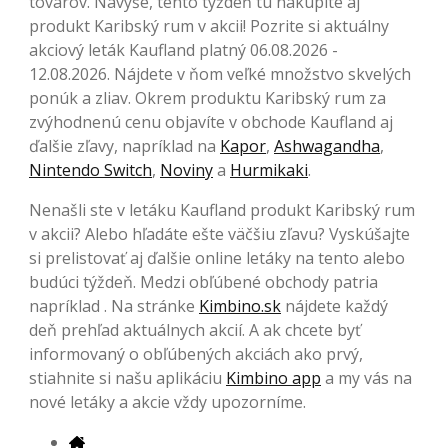
tovarov. Navyše, tento týždeň tu nakúpite aj
produkt Karibský rum v akcii! Pozrite si aktuálny
akciový leták Kaufland platný 06.08.2026 -
12.08.2026. Nájdete v ňom veľké množstvo skvelých
ponúk a zliav. Okrem produktu Karibský rum za
zvýhodnenú cenu objavíte v obchode Kaufland aj
ďalšie zľavy, napríklad na
Kapor
,
Ashwagandha
,
Nintendo Switch
,
Noviny
a
Hurmikaki
.
Nenašli ste v letáku Kaufland produkt Karibský rum
v akcii? Alebo hľadáte ešte väčšiu zľavu? Vyskúšajte
si prelistovať aj ďalšie online letáky na tento alebo
budúci týždeň. Medzi obľúbené obchody patria
napríklad . Na stránke
Kimbino.sk
nájdete každý
deň prehľad aktuálnych akcií. A ak chcete byť
informovaný o obľúbených akciách ako prvý,
stiahnite si našu aplikáciu
Kimbino app
a my vás na
nové letáky a akcie vždy upozorníme.