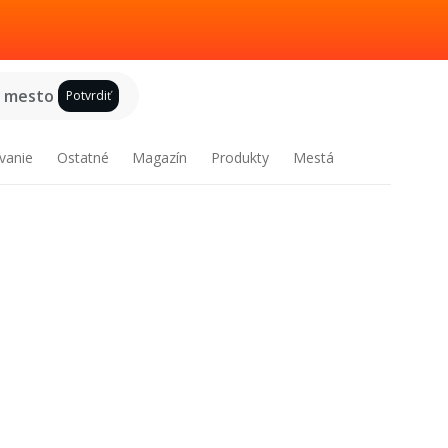
e mesto
Potvrdiť
vanie
Ostatné
Magazín
Produkty
Mestá