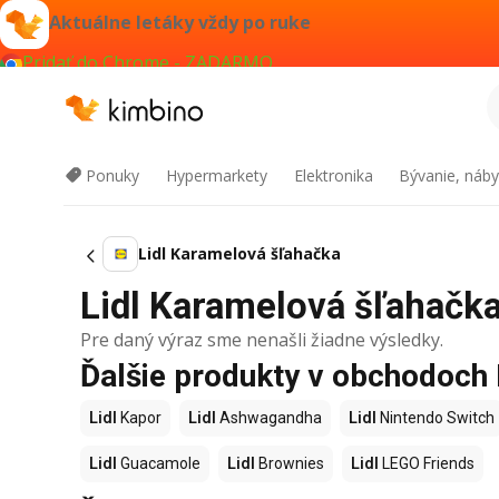
Aktuálne letáky vždy po ruke
Pridať do Chrome - ZADARMO
Ponuky
Hypermarkety
Elektronika
Bývanie, náby
Lidl Karamelová šľahačka
Lidl Karamelová šľahačka 
Pre daný výraz sme nenašli žiadne výsledky.
Ďalšie produkty v obchodoch 
Lidl
Kapor
Lidl
Ashwagandha
Lidl
Nintendo Switch
Lidl
Guacamole
Lidl
Brownies
Lidl
LEGO Friends