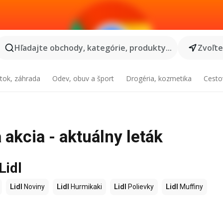
Hľadajte obchody, kategórie, produkty...
Zvoľt
tok, záhrada
Odev, obuv a šport
Drogéria, kozmetika
Cesto
akcia - aktuálny leták
Lidl
Lidl
Noviny
Lidl
Hurmikaki
Lidl
Polievky
Lidl
Muffiny