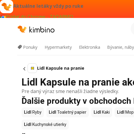
Aktuálne letáky vždy po ruke
Pridať do Chrome - ZADARMO
Ponuky
Hypermarkety
Elektronika
Bývanie, náby
Lidl Kapsule na pranie
Lidl Kapsule na pranie ak
Pre daný výraz sme nenašli žiadne výsledky.
Ďalšie produkty v obchodoch 
Lidl
Ryby
Lidl
Toaletný papier
Lidl
Kaki
Lidl
Mop
Lidl
Kuchynské utierky