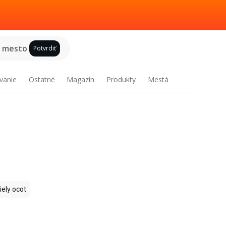
e mesto
Potvrdiť
vanie
Ostatné
Magazín
Produkty
Mestá
iely ocot