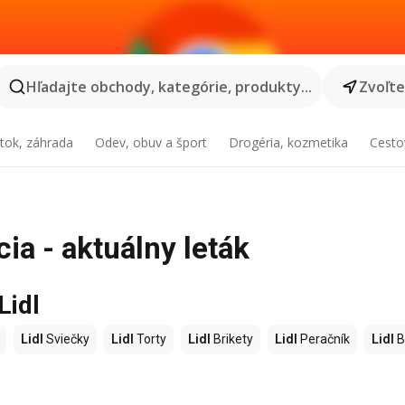
Hľadajte obchody, kategórie, produkty...
Zvoľt
tok, záhrada
Odev, obuv a šport
Drogéria, kozmetika
Cesto
cia - aktuálny leták
Lidl
Lidl
Sviečky
Lidl
Torty
Lidl
Brikety
Lidl
Peračník
Lidl
B