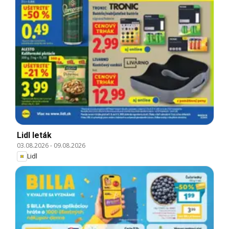
Lidl leták
03.08.2026
-
09.08.2026
Lidl