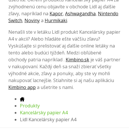
zvýhodnenú cenu objavíte v obchode Lidl aj ďalšie
zľavy, napríklad na
Kapor
,
Ashwagandha
,
Nintendo
Switch
,
Noviny
a
Hurmikaki
.
Nenašli ste v letáku Lidl produkt Kancelársky papier
A4 v akcii? Alebo hľadáte ešte väčšiu zľavu?
Vyskúšajte si prelistovať aj ďalšie online letáky na
tento alebo budúci týždeň. Medzi obľúbené
obchody patria napríklad .
Kimbino.sk
je váš partner
v nakupovaní. Každý deň sa snaží zbierať všetky
výhodné akcie, zľavy a ponuky, aby ste vy mohli
nakupovať lacnejšie. Stiahnite si aj našu aplikáciu
Kimbino app
a ušetrite s nami.
Produkty
Kancelársky papier A4
Lidl Kancelársky papier A4