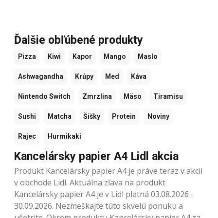
Ďalšie obľúbené produkty
Pizza
Kiwi
Kapor
Mango
Maslo
Ashwagandha
Krúpy
Med
Káva
Nintendo Switch
Zmrzlina
Mäso
Tiramisu
Sushi
Matcha
Šišky
Protein
Noviny
Rajec
Hurmikaki
Kancelársky papier A4 Lidl akcia
Produkt Kancelársky papier A4 je práve teraz v akcii
v obchode Lidl. Aktuálna zľava na produkt
Kancelársky papier A4 je v Lidl platná 03.08.2026 -
30.09.2026. Nezmeškajte túto skvelú ponuku a
ušetrite. Okrem produktu Kancelársky papier A4 za