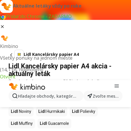
Aktuálne letáky vždy po ruke
Pridať do Chrome - ZADARMO
Kimbino
Lidl Kancelársky papier A4
Všetky ponuky na jednom mieste
Lidl Kancelársky papier A4 akcia -
(14,1 tis. hodnotení)
aktuálny leták
Otvoriť
Pre daný výraz sme nenašli žiadne výsledky.
Ďalšie produkty v obchodoch Lidl
Hľadajte obchody, kategórie, produkty...
Zvoľte mesto
Lidl
Kapor
Lidl
Ashwagandha
Lidl
Nintendo Switch
Lidl
Noviny
Lidl
Hurmikaki
Lidl
Polievky
Lidl
Muffiny
Lidl
Guacamole