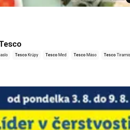
 Tesco
aslo
Tesco
Krúpy
Tesco
Med
Tesco
Mäso
Tesco
Tirami