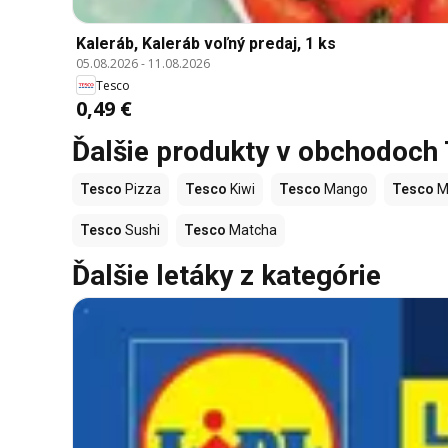
Kaleráb, Kaleráb voľný predaj, 1 ks
05.08.2026
-
11.08.2026
Tesco
0,49 €
Ďalšie produkty v obchodoch
Tesco
Pizza
Tesco
Kiwi
Tesco
Mango
Tesco
M
Tesco
Sushi
Tesco
Matcha
Ďalšie letáky z kategórie