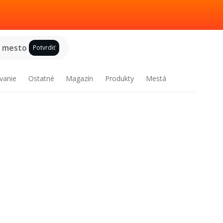
e mesto
Potvrdiť
vanie
Ostatné
Magazín
Produkty
Mestá