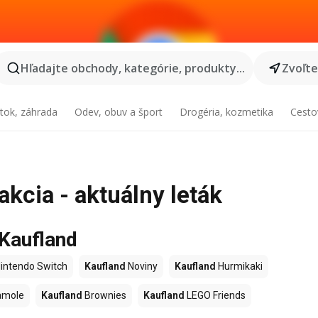
Hľadajte obchody, kategórie, produkty...
Zvoľt
tok, záhrada
Odev, obuv a šport
Drogéria, kozmetika
Cesto
kcia - aktuálny leták
 Kaufland
intendo Switch
Kaufland
Noviny
Kaufland
Hurmikaki
amole
Kaufland
Brownies
Kaufland
LEGO Friends