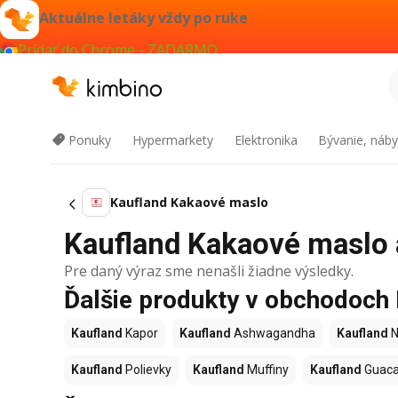
Aktuálne letáky vždy po ruke
Pridať do Chrome - ZADARMO
Ponuky
Hypermarkety
Elektronika
Bývanie, náby
Kaufland Kakaové maslo
Kaufland Kakaové maslo a
Pre daný výraz sme nenašli žiadne výsledky.
Ďalšie produkty v obchodoch
Kaufland
Kapor
Kaufland
Ashwagandha
Kaufland
N
Kaufland
Polievky
Kaufland
Muffiny
Kaufland
Guac