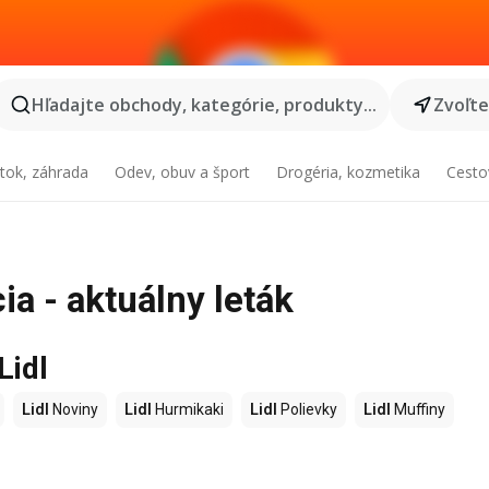
Hľadajte obchody, kategórie, produkty...
Zvoľt
tok, záhrada
Odev, obuv a šport
Drogéria, kozmetika
Cesto
ia - aktuálny leták
Lidl
Lidl
Noviny
Lidl
Hurmikaki
Lidl
Polievky
Lidl
Muffiny