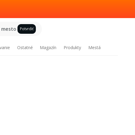
e mesto
Potvrdiť
vanie
Ostatné
Magazín
Produkty
Mestá