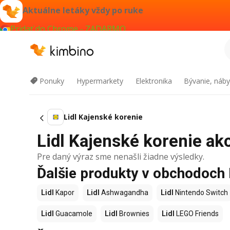
Aktuálne letáky vždy po ruke
Pridať do Chrome - ZADARMO
Ponuky
Hypermarkety
Elektronika
Bývanie, náby
Lidl Kajenské korenie
Lidl Kajenské korenie akc
Pre daný výraz sme nenašli žiadne výsledky.
Ďalšie produkty v obchodoch 
Lidl
Kapor
Lidl
Ashwagandha
Lidl
Nintendo Switch
Lidl
Guacamole
Lidl
Brownies
Lidl
LEGO Friends