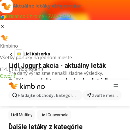
Aktuálne letáky vždy po ruke
Pridať do Chrome - ZADARMO
Kimbino
Lidl Kaiserka
Všetky ponuky na jednom mieste
Lidl Jogurt akcia - aktuálny leták
(14,1 tis. hodnotení)
Pre daný výraz sme nenašli žiadne výsledky.
Otvoriť
Ďalšie produkty v obchodoch Lidl
Lidl
Kapor
Lidl
Ashwagandha
Lidl
Nintendo Switch
Hľadajte obchody, kategórie, produkty...
Zvoľte mesto
Lidl
Noviny
Lidl
Hurmikaki
Lidl
Polievky
Lidl
Muffiny
Lidl
Guacamole
Ďalšie letáky z kategórie