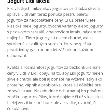
Jogurt Lidl akcia
Pre všetkých milovníkov jogurtov prichádza skvelá
správa! Lidl vám teraz ponúka pestrú paletu
jogurtov za neodolateľné ceny. Či už preferujete
klasické biele jogurty, ovocné varianty alebo jogurty
s prídavkom cereálií, v najnovšom letáku nájdete to
najlepšie. Tieto jogurty sú nielen chutné, ale aj
vyrobené z kvalitných surovín, čo zabezpečuje
prvotriedny gastronomický zážitok pri každom
ochutnaní.
Kvalita a rozmanitosť jogurtov za bezkonkurenčné
ceny v Lidl. V Lidli dbajú na to, aby Lidl jogurty nielen
skvele chutili, ale boli aj bohaté na výživné látky ako
proteíny, vápnik a probiotiká, ktoré sú dôležité pre
zdravú stravu. Nezabudnite ochutnať aj ich privátnu
značku jogurtov Pilos, ktoré nájdete či už v klasickej
bielej verzii bez príchute, ale aj sladké, ovocné, či
čokoládové.