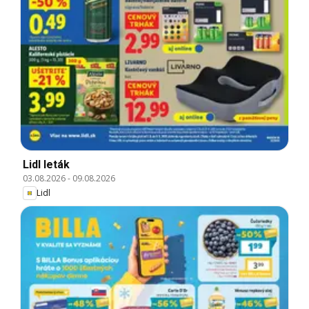
Lidl leták
03.08.2026
-
09.08.2026
Lidl