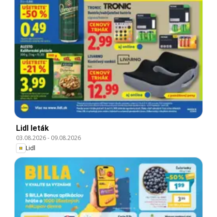
Lidl leták
03.08.2026
-
09.08.2026
Lidl