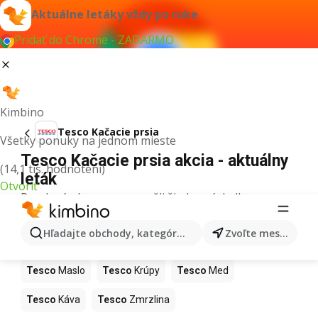
Aktuálne letáky vždy po ruke
Pridať do Chrome - ZADARMO
Kimbino
Tesco Kačacie prsia
Všetky ponuky na jednom mieste
Tesco Kačacie prsia akcia - aktuálny
(14,1 tis. hodnotení)
leták
Otvoriť
Pre daný výraz sme nenašli žiadne výsledky.
Ďalšie produkty v obchodoch Tesco
Hľadajte obchody, kategórie, produkty...
Zvoľte mesto
Tesco
Pizza
Tesco
Kiwi
Tesco
Mango
Tesco
Maslo
Tesco
Krúpy
Tesco
Med
Tesco
Káva
Tesco
Zmrzlina