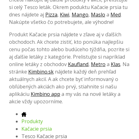
si celý Tesco leták. Okrem poduktu Kačacie prsia tu
dnes nájdete aj
Pizza
,
Kiwi
,
Mango
,
Maslo
a
Med
.
Nakúpte všetko čo potrebujete, ale výhodne!
Produkt Kačacie prsia nájdete v zľave aj v ďalších
obchodoch. Ak chcete zistiť, kto ponúka najlepšiu
cenu počas tohto alebo budúceho týždňa, pozrite si
aj ďalšie letáky z kategórie. Prelistujte si napríklad
online letáky z obchodov
Kaufland
,
Metro
a
Klas
. Na
stránke
Kimbino.sk
nájdete každý deň prehľad
aktuálnych akcií. A ak chcete byť informovaný o
obľúbených akciách ako prvý, stiahnite si našu
aplikáciu
Kimbino app
a my vás na nové letáky a
akcie vždy upozorníme.
Produkty
Kačacie prsia
Tesco Kačacie prsia