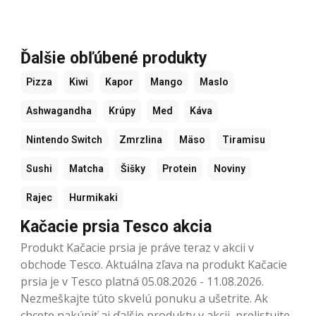
Ďalšie obľúbené produkty
Pizza
Kiwi
Kapor
Mango
Maslo
Ashwagandha
Krúpy
Med
Káva
Nintendo Switch
Zmrzlina
Mäso
Tiramisu
Sushi
Matcha
Šišky
Protein
Noviny
Rajec
Hurmikaki
Kačacie prsia Tesco akcia
Produkt Kačacie prsia je práve teraz v akcii v
obchode Tesco. Aktuálna zľava na produkt Kačacie
prsia je v Tesco platná 05.08.2026 - 11.08.2026.
Nezmeškajte túto skvelú ponuku a ušetrite. Ak
chcete nakúpiť aj ďalšie produkty v akcii, prelistujte