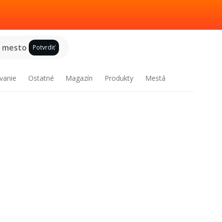
e mesto
Potvrdiť
vanie
Ostatné
Magazín
Produkty
Mestá