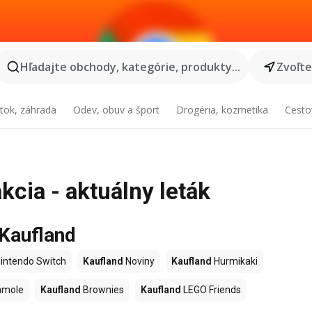
Hľadajte obchody, kategórie, produkty...
Zvoľt
tok, záhrada
Odev, obuv a šport
Drogéria, kozmetika
Cesto
kcia - aktuálny leták
 Kaufland
intendo Switch
Kaufland
Noviny
Kaufland
Hurmikaki
amole
Kaufland
Brownies
Kaufland
LEGO Friends