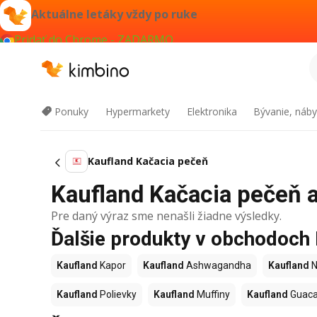
Aktuálne letáky vždy po ruke
Pridať do Chrome - ZADARMO
Ponuky
Hypermarkety
Elektronika
Bývanie, náby
Kaufland Kačacia pečeň
Kaufland Kačacia pečeň a
Pre daný výraz sme nenašli žiadne výsledky.
Ďalšie produkty v obchodoch
Kaufland
Kapor
Kaufland
Ashwagandha
Kaufland
N
Kaufland
Polievky
Kaufland
Muffiny
Kaufland
Guac