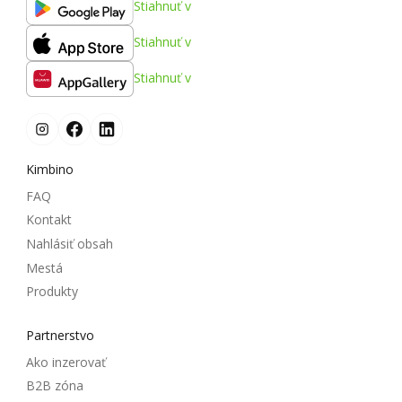
Stiahnuť v
Stiahnuť v
Stiahnuť v
Kimbino
FAQ
Kontakt
Nahlásiť obsah
Mestá
Produkty
Partnerstvo
Ako inzerovať
B2B zóna