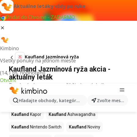
Aktuálne letáky vždy po ruke
Pridať do Chrome - ZADARMO
Kimbino
Kaufland Jazmínová ryža
Všetky ponuky na jednom mieste
Kaufland Jazmínová ryža akcia -
(14,1 tis. hodnotení)
aktuálny leták
Otvoriť
Pre daný výraz sme nenašli žiadne výsledky.
Ďalšie produkty v obchodoch
Hľadajte obchody, kategórie, produkty...
Zvoľte mesto
Kaufland
Kaufland
Kapor
Kaufland
Ashwagandha
Kaufland
Nintendo Switch
Kaufland
Noviny