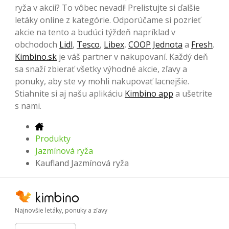
ryža v akcii? To vôbec nevadí! Prelistujte si ďalšie
letáky online z kategórie. Odporúčame si pozrieť
akcie na tento a budúci týždeň napríklad v
obchodoch
Lidl
,
Tesco
,
Libex
,
COOP Jednota
a
Fresh
.
Kimbino.sk
je váš partner v nakupovaní. Každý deň
sa snaží zbierať všetky výhodné akcie, zľavy a
ponuky, aby ste vy mohli nakupovať lacnejšie.
Stiahnite si aj našu aplikáciu
Kimbino app
a ušetrite
s nami.
Produkty
Jazmínová ryža
Kaufland Jazmínová ryža
Najnovšie letáky, ponuky a zľavy