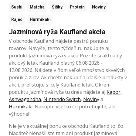
Sushi
Matcha
Šišky
Protein
Noviny
Rajec
Hurmikaki
Jazmínová ryža Kaufland akcia
V obchode Kaufland nájdete pestrú ponuku
tovarov. Navyše, tento týždeň tu nakúpite aj
produkt Jazmínová ryža v akcii! Pozrite si aktuálny
akciový leták Kaufland platný 06.08.2026 -
12.08.2026. Nájdete v ňom veľké množstvo skvelých
ponúk a zliav. Ak chcete nakúpiť aj ďalšie produkty v
akcii, prelistujte si celý Kaufland leták. Okrem
poduktu Jazmínová ryža tu dnes nájdete aj
Kapor
,
Ashwagandha
,
Nintendo Switch
,
Noviny
a
Hurmikaki
. Nakúpte všetko čo potrebujete, ale
výhodne!
Nie je v aktuálnej ponuke obchodu Kaufland to, čo
hľadáte? Nenašli ste tam ani produkt Jazmínová