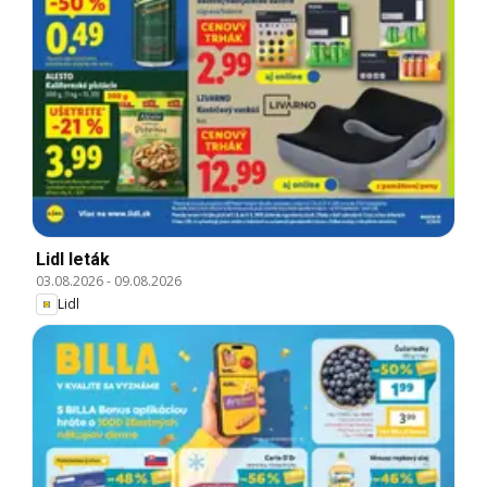
Lidl leták
03.08.2026
-
09.08.2026
Lidl