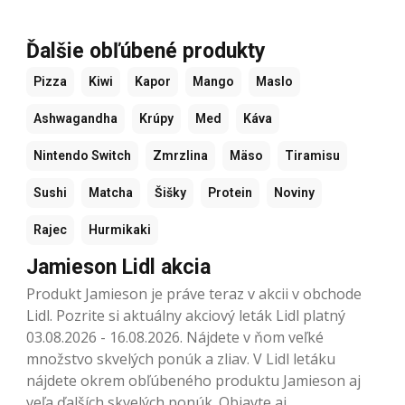
Ďalšie obľúbené produkty
Pizza
Kiwi
Kapor
Mango
Maslo
Ashwagandha
Krúpy
Med
Káva
Nintendo Switch
Zmrzlina
Mäso
Tiramisu
Sushi
Matcha
Šišky
Protein
Noviny
Rajec
Hurmikaki
Jamieson Lidl akcia
Produkt Jamieson je práve teraz v akcii v obchode
Lidl. Pozrite si aktuálny akciový leták Lidl platný
03.08.2026 - 16.08.2026. Nájdete v ňom veľké
množstvo skvelých ponúk a zliav. V Lidl letáku
nájdete okrem obľúbeného produktu Jamieson aj
veľa ďalších skvelých ponúk. Objavte aj