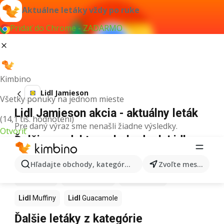
Aktuálne letáky vždy po ruke
Pridať do Chrome - ZADARMO
Kimbino
Lidl Jamieson
Všetky ponuky na jednom mieste
Lidl Jamieson akcia - aktuálny leták
(14,1 tis. hodnotení)
Pre daný výraz sme nenašli žiadne výsledky.
Otvoriť
Ďalšie produkty v obchodoch Lidl
Lidl
Kapor
Lidl
Ashwagandha
Lidl
Nintendo Switch
Hľadajte obchody, kategórie, produkty...
Zvoľte mesto
Lidl
Noviny
Lidl
Hurmikaki
Lidl
Polievky
Lidl
Muffiny
Lidl
Guacamole
Ďalšie letáky z kategórie