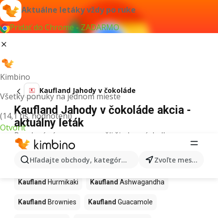
Aktuálne letáky vždy po ruke
Pridať do Chrome - ZADARMO
Kimbino
Kaufland Jahody v čokoláde
Všetky ponuky na jednom mieste
Kaufland Jahody v čokoláde akcia -
(14,1 tis. hodnotení)
aktuálny leták
Otvoriť
Pre daný výraz sme nenašli žiadne výsledky.
Ďalšie produkty v obchodoch
Hľadajte obchody, kategórie, produkty...
Zvoľte mesto
Kaufland
Kaufland
Hurmikaki
Kaufland
Ashwagandha
Kaufland
Brownies
Kaufland
Guacamole