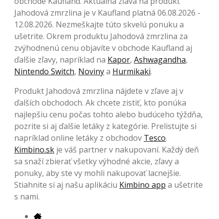
obchode Kaufland. Aktuálna zľava na produkt
Jahodová zmrzlina je v Kaufland platná 06.08.2026 -
12.08.2026. Nezmeškajte túto skvelú ponuku a
ušetrite. Okrem produktu Jahodová zmrzlina za
zvýhodnenú cenu objavíte v obchode Kaufland aj
ďalšie zľavy, napríklad na
Kapor
,
Ashwagandha
,
Nintendo Switch
,
Noviny
a
Hurmikaki
.
Produkt Jahodová zmrzlina nájdete v zľave aj v
ďalších obchodoch. Ak chcete zistiť, kto ponúka
najlepšiu cenu počas tohto alebo budúceho týždňa,
pozrite si aj ďalšie letáky z kategórie. Prelistujte si
napríklad online letáky z obchodov
Tesco
.
Kimbino.sk
je váš partner v nakupovaní. Každý deň
sa snaží zbierať všetky výhodné akcie, zľavy a
ponuky, aby ste vy mohli nakupovať lacnejšie.
Stiahnite si aj našu aplikáciu
Kimbino app
a ušetrite
s nami.