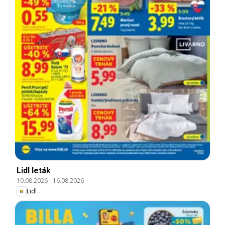
Lidl leták
10.08.2026
-
16.08.2026
Lidl