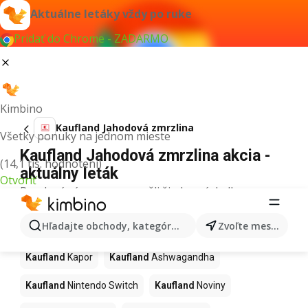
Aktuálne letáky vždy po ruke
Pridať do Chrome - ZADARMO
Kimbino
Kaufland Jahodová zmrzlina
Všetky ponuky na jednom mieste
Kaufland Jahodová zmrzlina akcia -
(14,1 tis. hodnotení)
aktuálny leták
Otvoriť
Pre daný výraz sme nenašli žiadne výsledky.
Ďalšie produkty v obchodoch
Hľadajte obchody, kategórie, produkty...
Zvoľte mesto
Kaufland
Kaufland
Kapor
Kaufland
Ashwagandha
Kaufland
Nintendo Switch
Kaufland
Noviny