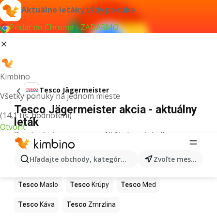
Aktuálne letáky vždy po ruke
Pridať do Chrome - ZADARMO
Kimbino
Tesco Jägermeister
Všetky ponuky na jednom mieste
Tesco Jägermeister akcia - aktuálny
(14,1 tis. hodnotení)
leták
Otvoriť
Pre daný výraz sme nenašli žiadne výsledky.
Ďalšie produkty v obchodoch Tesco
Hľadajte obchody, kategórie, produkty...
Zvoľte mesto
Tesco
Pizza
Tesco
Kiwi
Tesco
Mango
Tesco
Maslo
Tesco
Krúpy
Tesco
Med
Tesco
Káva
Tesco
Zmrzlina