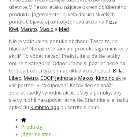
ušetrite. V Tesco letáku nájdete okrem obľúbeného
produktu Jägermeister aj veľa ďalších skvelých
ponúk. Objavte aj tohtotýždňovú akciu na
Pizza
,
Kiwi
,
Mango
,
Maslo
a
Med
.
Nie je v aktuálnej ponuke obchodu Tesco to, čo
hľadáte? Nenašli ste tam ani produkt Jägermeister v
akcii? To vôbec nevadí! Prelistujte si ďalšie letáky
online z kategórie. Odporúčame si pozrieť akcie na
tento a budúci týždeň napríklad v obchodoch
Billa
,
Libex
,
Metro
,
COOP Jednota
a
Makos
.
Kimbino.sk
je
váš partner v nakupovaní. Každý deň sa snaží
zbierať všetky výhodné akcie, zľavy a ponuky, aby
ste vy mohli nakupovať lacnejšie. Stiahnite si aj našu
aplikáciu
Kimbino app
a ušetrite s nami.
Produkty
Jägermeister