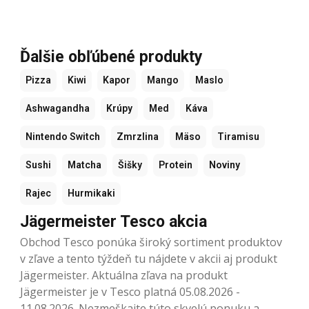
Ďalšie obľúbené produkty
Pizza
Kiwi
Kapor
Mango
Maslo
Ashwagandha
Krúpy
Med
Káva
Nintendo Switch
Zmrzlina
Mäso
Tiramisu
Sushi
Matcha
Šišky
Protein
Noviny
Rajec
Hurmikaki
Jägermeister Tesco akcia
Obchod Tesco ponúka široký sortiment produktov
v zľave a tento týždeň tu nájdete v akcii aj produkt
Jägermeister. Aktuálna zľava na produkt
Jägermeister je v Tesco platná 05.08.2026 -
11.08.2026. Nezmeškajte túto skvelú ponuku a