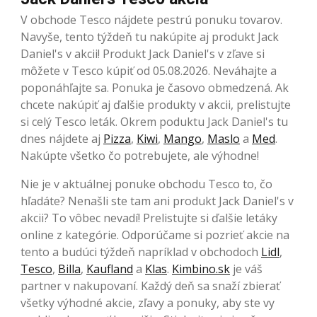
V obchode Tesco nájdete pestrú ponuku tovarov.
Navyše, tento týždeň tu nakúpite aj produkt Jack
Daniel's v akcii! Produkt Jack Daniel's v zľave si
môžete v Tesco kúpiť od 05.08.2026. Neváhajte a
poponáhľajte sa. Ponuka je časovo obmedzená. Ak
chcete nakúpiť aj ďalšie produkty v akcii, prelistujte
si celý Tesco leták. Okrem poduktu Jack Daniel's tu
dnes nájdete aj
Pizza
,
Kiwi
,
Mango
,
Maslo
a
Med
.
Nakúpte všetko čo potrebujete, ale výhodne!
Nie je v aktuálnej ponuke obchodu Tesco to, čo
hľadáte? Nenašli ste tam ani produkt Jack Daniel's v
akcii? To vôbec nevadí! Prelistujte si ďalšie letáky
online z kategórie. Odporúčame si pozrieť akcie na
tento a budúci týždeň napríklad v obchodoch
Lidl
,
Tesco
,
Billa
,
Kaufland
a
Klas
.
Kimbino.sk
je váš
partner v nakupovaní. Každý deň sa snaží zbierať
všetky výhodné akcie, zľavy a ponuky, aby ste vy