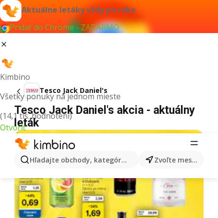
Aktuálne letáky vždy po ruke
Pridať do Chrome - ZADARMO
Kimbino
Tesco Jack Daniel's
Všetky ponuky na jednom mieste
Tesco Jack Daniel's akcia - aktuálny
(14,1 tis. hodnotení)
leták
Otvoriť
Hľadajte obchody, kategórie, produkty...
Zvoľte mesto