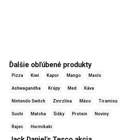
Ďalšie obľúbené produkty
Pizza
Kiwi
Kapor
Mango
Maslo
Ashwagandha
Krúpy
Med
Káva
Nintendo Switch
Zmrzlina
Mäso
Tiramisu
Sushi
Matcha
Šišky
Protein
Noviny
Rajec
Hurmikaki
Jack Daniel's Tesco akcia