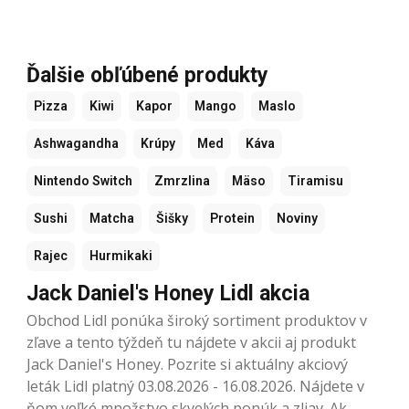
Ďalšie obľúbené produkty
Pizza
Kiwi
Kapor
Mango
Maslo
Ashwagandha
Krúpy
Med
Káva
Nintendo Switch
Zmrzlina
Mäso
Tiramisu
Sushi
Matcha
Šišky
Protein
Noviny
Rajec
Hurmikaki
Jack Daniel's Honey Lidl akcia
Obchod Lidl ponúka široký sortiment produktov v
zľave a tento týždeň tu nájdete v akcii aj produkt
Jack Daniel's Honey. Pozrite si aktuálny akciový
leták Lidl platný 03.08.2026 - 16.08.2026. Nájdete v
ňom veľké množstvo skvelých ponúk a zliav. Ak