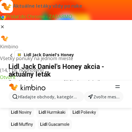
Aktuálne letáky vždy po ruke
Pridať do Chrome - ZADARMO
Kimbino
Lidl Jack Daniel's Honey
Všetky ponuky na jednom mieste
Lidl Jack Daniel's Honey akcia -
(14,1 tis. hodnotení)
aktuálny leták
Otvoriť
Pre daný výraz sme nenašli žiadne výsledky.
Ďalšie produkty v obchodoch Lidl
Hľadajte obchody, kategórie, produkty...
Zvoľte mesto
Lidl
Kapor
Lidl
Ashwagandha
Lidl
Nintendo Switch
Lidl
Noviny
Lidl
Hurmikaki
Lidl
Polievky
Lidl
Muffiny
Lidl
Guacamole