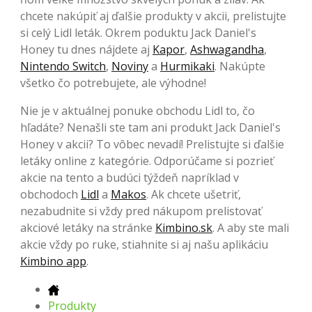
chcete nakúpiť aj ďalšie produkty v akcii, prelistujte
si celý Lidl leták. Okrem poduktu Jack Daniel's
Honey tu dnes nájdete aj
Kapor
,
Ashwagandha
,
Nintendo Switch
,
Noviny
a
Hurmikaki
. Nakúpte
všetko čo potrebujete, ale výhodne!
Nie je v aktuálnej ponuke obchodu Lidl to, čo
hľadáte? Nenašli ste tam ani produkt Jack Daniel's
Honey v akcii? To vôbec nevadí! Prelistujte si ďalšie
letáky online z kategórie. Odporúčame si pozrieť
akcie na tento a budúci týždeň napríklad v
obchodoch
Lidl
a
Makos
. Ak chcete ušetriť,
nezabudnite si vždy pred nákupom prelistovať
akciové letáky na stránke
Kimbino.sk
. A aby ste mali
akcie vždy po ruke, stiahnite si aj našu aplikáciu
Kimbino app
.
Produkty