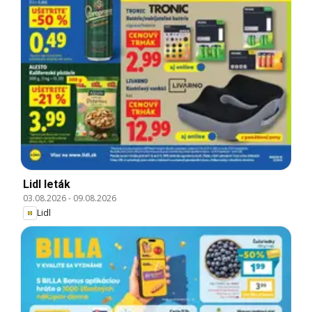
Lidl leták
03.08.2026
-
09.08.2026
Lidl