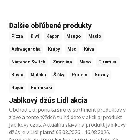
Ďalšie obľúbené produkty
Pizza
Kiwi
Kapor
Mango
Maslo
Ashwagandha
Krúpy
Med
Káva
Nintendo Switch
Zmrzlina
Mäso
Tiramisu
Sushi
Matcha
Šišky
Protein
Noviny
Rajec
Hurmikaki
Jablkový džús Lidl akcia
Obchod Lidl ponúka široký sortiment produktov v
zľave a tento týždeň tu nájdete v akcii aj produkt
Jablkový džús. Aktuálna zľava na produkt Jablkový
džús je v Lidl platná 03.08.2026 - 16.08.2026.
Nezmeškajte túto skvelú ponuku a ušetrite. Ak