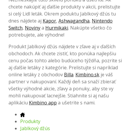
chcete nakúpiť aj ďalšie produkty v akcii, prelistujte
si celý Lidl leták. Okrem poduktu Jablkový džús tu
dnes nájdete aj
Kapor
,
Ashwagandha
,
Nintendo
Switch
,
Noviny
a
Hurmikaki
. Nakúpte všetko čo
potrebujete, ale výhodne!
Produkt Jablkový džús nájdete v zľave aj v ďalších
obchodoch. Ak chcete zistiť, kto ponúka najlepšiu
cenu počas tohto alebo budúceho týždňa, pozrite si
aj ďalšie letáky z kategórie. Prelistujte si napríklad
online letáky z obchodov
Billa
.
Kimbino.sk
je váš
partner v nakupovaní. Každý deň sa snaží zbierať
všetky výhodné akcie, zľavy a ponuky, aby ste vy
mohli nakupovať lacnejšie. Stiahnite si aj našu
aplikáciu
Kimbino app
a ušetrite s nami.
Produkty
Jablkový džús