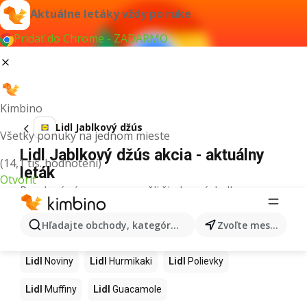
Aktuálne letáky vždy po ruke
Pridať do Chrome - ZADARMO
Kimbino
Lidl Jablkový džús
Všetky ponuky na jednom mieste
Lidl Jablkový džús akcia - aktuálny
(14,1 tis. hodnotení)
leták
Otvoriť
Pre daný výraz sme nenašli žiadne výsledky.
Ďalšie produkty v obchodoch Lidl
Hľadajte obchody, kategórie, produkty...
Zvoľte mesto
Lidl
Kapor
Lidl
Ashwagandha
Lidl
Nintendo Switch
Lidl
Noviny
Lidl
Hurmikaki
Lidl
Polievky
Lidl
Muffiny
Lidl
Guacamole