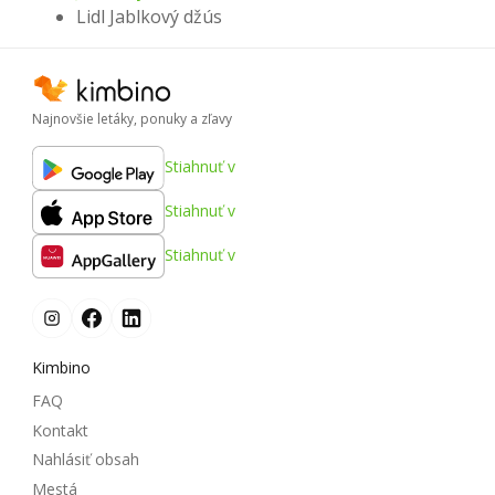
Lidl Jablkový džús
Najnovšie letáky, ponuky a zľavy
Stiahnuť v
Stiahnuť v
Stiahnuť v
Kimbino
FAQ
Kontakt
Nahlásiť obsah
Mestá