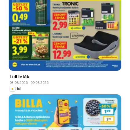
Lidl leták
03.08.2026
-
09.08.2026
Lidl