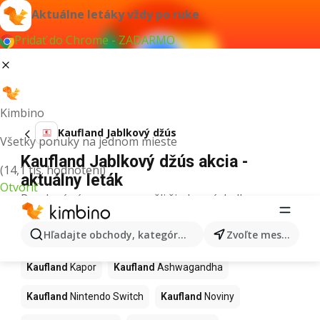
Aktuálne letáky vždy po ruke
Pridať do Chrome - ZADARMO
Kimbino
Kaufland Jablkový džús
Všetky ponuky na jednom mieste
Kaufland Jablkový džús akcia -
(14,1 tis. hodnotení)
aktuálny leták
Otvoriť
Pre daný výraz sme nenašli žiadne výsledky.
Ďalšie produkty v obchodoch
Hľadajte obchody, kategórie, produkty...
Zvoľte mesto
Kaufland
Kaufland
Kapor
Kaufland
Ashwagandha
Kaufland
Nintendo Switch
Kaufland
Noviny