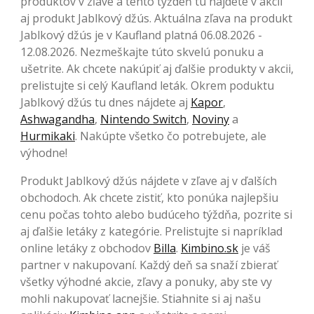
produktov v zľave a tento týždeň tu nájdete v akcii
aj produkt Jablkový džús. Aktuálna zľava na produkt
Jablkový džús je v Kaufland platná 06.08.2026 -
12.08.2026. Nezmeškajte túto skvelú ponuku a
ušetrite. Ak chcete nakúpiť aj ďalšie produkty v akcii,
prelistujte si celý Kaufland leták. Okrem poduktu
Jablkový džús tu dnes nájdete aj
Kapor
,
Ashwagandha
,
Nintendo Switch
,
Noviny
a
Hurmikaki
. Nakúpte všetko čo potrebujete, ale
výhodne!
Produkt Jablkový džús nájdete v zľave aj v ďalších
obchodoch. Ak chcete zistiť, kto ponúka najlepšiu
cenu počas tohto alebo budúceho týždňa, pozrite si
aj ďalšie letáky z kategórie. Prelistujte si napríklad
online letáky z obchodov
Billa
.
Kimbino.sk
je váš
partner v nakupovaní. Každý deň sa snaží zbierať
všetky výhodné akcie, zľavy a ponuky, aby ste vy
mohli nakupovať lacnejšie. Stiahnite si aj našu