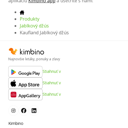
aplikáciu
Kimbino app
a ušetrite s nami.
Produkty
Jablkový džús
Kaufland Jablkový džús
Najnovšie letáky, ponuky a zľavy
Stiahnuť v
Stiahnuť v
Stiahnuť v
Kimbino