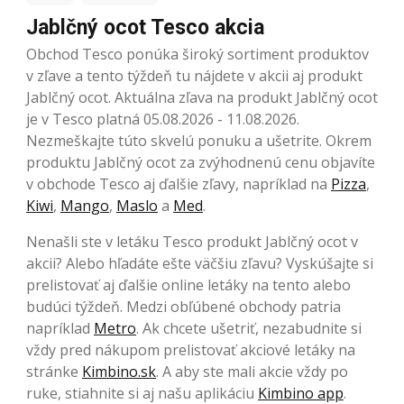
Jablčný ocot Tesco akcia
Obchod Tesco ponúka široký sortiment produktov
v zľave a tento týždeň tu nájdete v akcii aj produkt
Jablčný ocot. Aktuálna zľava na produkt Jablčný ocot
je v Tesco platná 05.08.2026 - 11.08.2026.
Nezmeškajte túto skvelú ponuku a ušetrite. Okrem
produktu Jablčný ocot za zvýhodnenú cenu objavíte
v obchode Tesco aj ďalšie zľavy, napríklad na
Pizza
,
Kiwi
,
Mango
,
Maslo
a
Med
.
Nenašli ste v letáku Tesco produkt Jablčný ocot v
akcii? Alebo hľadáte ešte väčšiu zľavu? Vyskúšajte si
prelistovať aj ďalšie online letáky na tento alebo
budúci týždeň. Medzi obľúbené obchody patria
napríklad
Metro
. Ak chcete ušetriť, nezabudnite si
vždy pred nákupom prelistovať akciové letáky na
stránke
Kimbino.sk
. A aby ste mali akcie vždy po
ruke, stiahnite si aj našu aplikáciu
Kimbino app
.