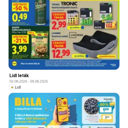
Lidl leták
03.08.2026
-
09.08.2026
Lidl