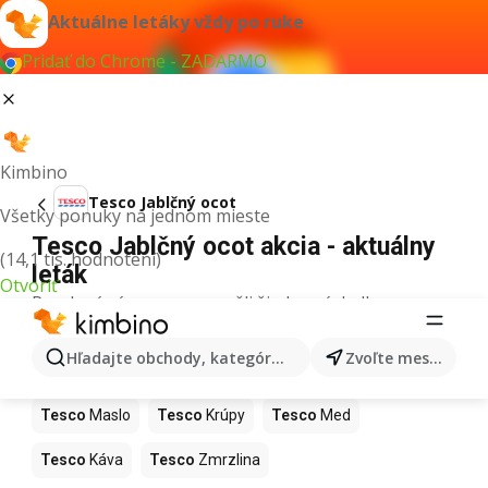
Aktuálne letáky vždy po ruke
Pridať do Chrome - ZADARMO
Kimbino
Tesco Jablčný ocot
Všetky ponuky na jednom mieste
Tesco Jablčný ocot akcia - aktuálny
(14,1 tis. hodnotení)
leták
Otvoriť
Pre daný výraz sme nenašli žiadne výsledky.
Ďalšie produkty v obchodoch Tesco
Hľadajte obchody, kategórie, produkty...
Zvoľte mesto
Tesco
Pizza
Tesco
Kiwi
Tesco
Mango
Tesco
Maslo
Tesco
Krúpy
Tesco
Med
Tesco
Káva
Tesco
Zmrzlina