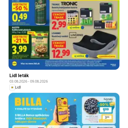
Lidl leták
03.08.2026
-
09.08.2026
Lidl