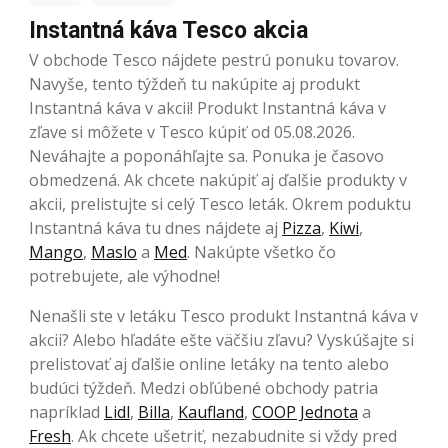
Instantná káva Tesco akcia
V obchode Tesco nájdete pestrú ponuku tovarov.
Navyše, tento týždeň tu nakúpite aj produkt
Instantná káva v akcii! Produkt Instantná káva v
zľave si môžete v Tesco kúpiť od 05.08.2026.
Neváhajte a poponáhľajte sa. Ponuka je časovo
obmedzená. Ak chcete nakúpiť aj ďalšie produkty v
akcii, prelistujte si celý Tesco leták. Okrem poduktu
Instantná káva tu dnes nájdete aj
Pizza
,
Kiwi
,
Mango
,
Maslo
a
Med
. Nakúpte všetko čo
potrebujete, ale výhodne!
Nenašli ste v letáku Tesco produkt Instantná káva v
akcii? Alebo hľadáte ešte väčšiu zľavu? Vyskúšajte si
prelistovať aj ďalšie online letáky na tento alebo
budúci týždeň. Medzi obľúbené obchody patria
napríklad
Lidl
,
Billa
,
Kaufland
,
COOP Jednota
a
Fresh
. Ak chcete ušetriť, nezabudnite si vždy pred