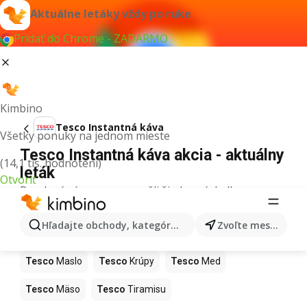
Aktuálne letáky vždy po ruke
Pridať do Chrome - ZADARMO
Kimbino
Tesco Instantná káva
Všetky ponuky na jednom mieste
Tesco Instantná káva akcia - aktuálny
(14,1 tis. hodnotení)
leták
Otvoriť
Pre daný výraz sme nenašli žiadne výsledky.
Ďalšie produkty v obchodoch Tesco
Hľadajte obchody, kategórie, produkty...
Zvoľte mesto
Tesco
Pizza
Tesco
Kiwi
Tesco
Mango
Tesco
Maslo
Tesco
Krúpy
Tesco
Med
Tesco
Mäso
Tesco
Tiramisu