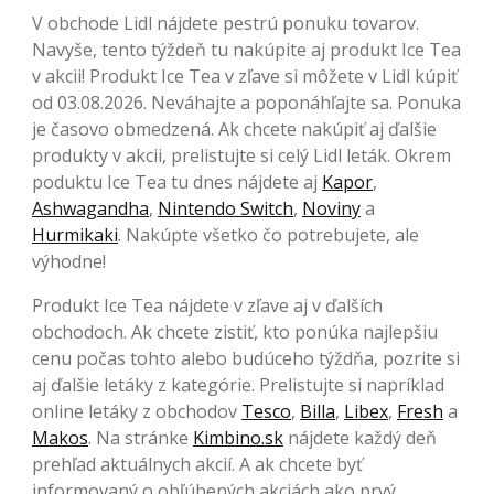
V obchode Lidl nájdete pestrú ponuku tovarov.
Navyše, tento týždeň tu nakúpite aj produkt Ice Tea
v akcii! Produkt Ice Tea v zľave si môžete v Lidl kúpiť
od 03.08.2026. Neváhajte a poponáhľajte sa. Ponuka
je časovo obmedzená. Ak chcete nakúpiť aj ďalšie
produkty v akcii, prelistujte si celý Lidl leták. Okrem
poduktu Ice Tea tu dnes nájdete aj
Kapor
,
Ashwagandha
,
Nintendo Switch
,
Noviny
a
Hurmikaki
. Nakúpte všetko čo potrebujete, ale
výhodne!
Produkt Ice Tea nájdete v zľave aj v ďalších
obchodoch. Ak chcete zistiť, kto ponúka najlepšiu
cenu počas tohto alebo budúceho týždňa, pozrite si
aj ďalšie letáky z kategórie. Prelistujte si napríklad
online letáky z obchodov
Tesco
,
Billa
,
Libex
,
Fresh
a
Makos
. Na stránke
Kimbino.sk
nájdete každý deň
prehľad aktuálnych akcií. A ak chcete byť
informovaný o obľúbených akciách ako prvý,