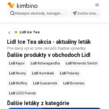
Hľadajte obchody, kategórie, produkty...
Zvoľte mesto
Lidl Ice Tea
Lidl Ice Tea akcia - aktuálny leták
Pre daný výraz sme nenašli žiadne výsledky.
Ďalšie produkty v obchodoch Lidl
Lidl
Kapor
Lidl
Ashwagandha
Lidl
Nintendo Switch
Lidl
Noviny
Lidl
Hurmikaki
Lidl
Polievky
Lidl
Muffiny
Lidl
Guacamole
Lidl
Brownies
Lidl
LEGO Friends
Ďalšie letáky z kategórie