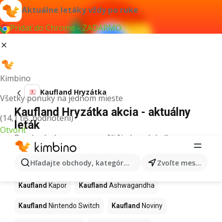
Aktuálne letáky vždy po ruke
Pridať do Chrome - ZADARMO
Kimbino
Kaufland Hryzátka
Všetky ponuky na jednom mieste
Kaufland Hryzátka akcia - aktuálny
(14,1 tis. hodnotení)
leták
Otvoriť
Pre daný výraz sme nenašli žiadne výsledky.
Ďalšie produkty v obchodoch
Hľadajte obchody, kategórie, produkty...
Zvoľte mesto
Kaufland
Kaufland
Kapor
Kaufland
Ashwagandha
Kaufland
Nintendo Switch
Kaufland
Noviny