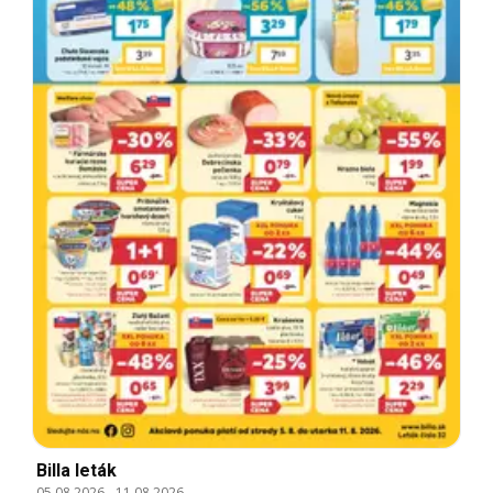
Billa leták
05.08.2026
-
11.08.2026