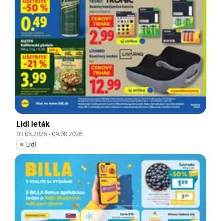
Lidl leták
03.08.2026
-
09.08.2026
Lidl