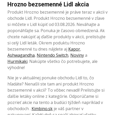
Hrozno bezsemenné Lidl akcia
Produkt Hrozno bezsemenné je práve teraz v akcii v
obchode Lidl. Produkt Hrozno bezsemenné v zľave
si môžete v Lidl kúpiť od 03.08.2026. Neváhajte a
poponáhľajte sa. Ponuka je časovo obmedzená. Ak
chcete nakúpiť aj ďalšie produkty v akcii, prelistujte
si celý Lidl leták. Okrem poduktu Hrozno
bezsemenné tu dnes nájdete aj
Kapor
,
Ashwagandha
,
Nintendo Switch
,
Noviny
a
Hurmikaki
. Nakúpte všetko čo potrebujete, ale
výhodne!
Nie je v aktuálnej ponuke obchodu Lidl to, čo
hľadáte? Nenašli ste tam ani produkt Hrozno
bezsemenné v akcii? To vôbec nevadí! Prelistujte si
ďalšie letáky online z kategórie. Odporúčame si
pozrieť akcie na tento a budúci týždeň napríklad v
obchodoch .
Kimbino.sk
je váš partner v
nakupovaní. Každý deň sa snaží zbierať všetky