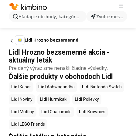
Hľadajte obchody, kategórie, produkty...
Zvoľte mesto
Lidl Hrozno bezsemenné
Lidl Hrozno bezsemenné akcia -
aktuálny leták
Pre daný výraz sme nenašli žiadne výsledky.
Ďalšie produkty v obchodoch Lidl
Lidl
Kapor
Lidl
Ashwagandha
Lidl
Nintendo Switch
Lidl
Noviny
Lidl
Hurmikaki
Lidl
Polievky
Lidl
Muffiny
Lidl
Guacamole
Lidl
Brownies
Lidl
LEGO Friends