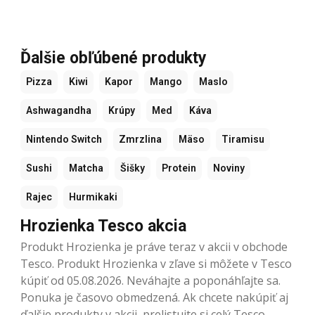
Ďalšie obľúbené produkty
Pizza
Kiwi
Kapor
Mango
Maslo
Ashwagandha
Krúpy
Med
Káva
Nintendo Switch
Zmrzlina
Mäso
Tiramisu
Sushi
Matcha
Šišky
Protein
Noviny
Rajec
Hurmikaki
Hrozienka Tesco akcia
Produkt Hrozienka je práve teraz v akcii v obchode
Tesco. Produkt Hrozienka v zľave si môžete v Tesco
kúpiť od 05.08.2026. Neváhajte a poponáhľajte sa.
Ponuka je časovo obmedzená. Ak chcete nakúpiť aj
ďalšie produkty v akcii, prelistujte si celý Tesco