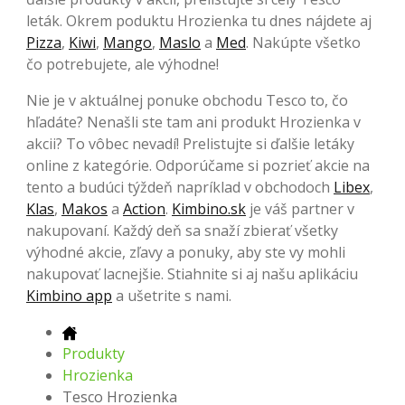
leták. Okrem poduktu Hrozienka tu dnes nájdete aj
Pizza
,
Kiwi
,
Mango
,
Maslo
a
Med
. Nakúpte všetko
čo potrebujete, ale výhodne!
Nie je v aktuálnej ponuke obchodu Tesco to, čo
hľadáte? Nenašli ste tam ani produkt Hrozienka v
akcii? To vôbec nevadí! Prelistujte si ďalšie letáky
online z kategórie. Odporúčame si pozrieť akcie na
tento a budúci týždeň napríklad v obchodoch
Libex
,
Klas
,
Makos
a
Action
.
Kimbino.sk
je váš partner v
nakupovaní. Každý deň sa snaží zbierať všetky
výhodné akcie, zľavy a ponuky, aby ste vy mohli
nakupovať lacnejšie. Stiahnite si aj našu aplikáciu
Kimbino app
a ušetrite s nami.
Produkty
Hrozienka
Tesco Hrozienka