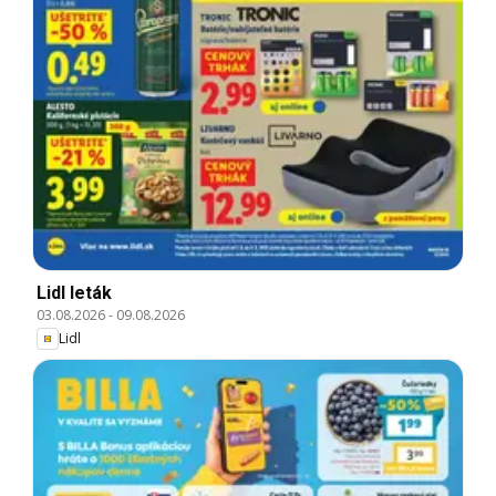
Lidl leták
03.08.2026
-
09.08.2026
Lidl