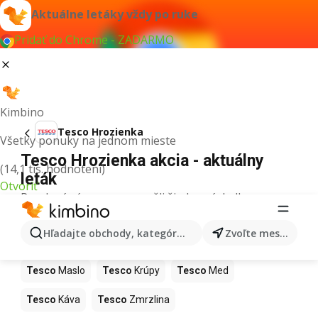
Aktuálne letáky vždy po ruke
Pridať do Chrome - ZADARMO
Kimbino
Tesco Hrozienka
Všetky ponuky na jednom mieste
Tesco Hrozienka akcia - aktuálny
(14,1 tis. hodnotení)
leták
Otvoriť
Pre daný výraz sme nenašli žiadne výsledky.
Ďalšie produkty v obchodoch Tesco
Hľadajte obchody, kategórie, produkty...
Zvoľte mesto
Tesco
Pizza
Tesco
Kiwi
Tesco
Mango
Tesco
Maslo
Tesco
Krúpy
Tesco
Med
Tesco
Káva
Tesco
Zmrzlina