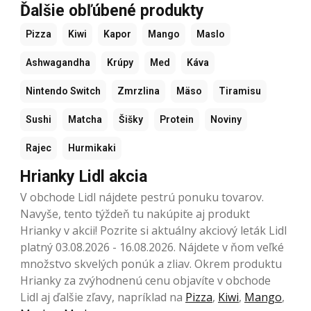
Ďalšie obľúbené produkty
Pizza
Kiwi
Kapor
Mango
Maslo
Ashwagandha
Krúpy
Med
Káva
Nintendo Switch
Zmrzlina
Mäso
Tiramisu
Sushi
Matcha
Šišky
Protein
Noviny
Rajec
Hurmikaki
Hrianky Lidl akcia
V obchode Lidl nájdete pestrú ponuku tovarov.
Navyše, tento týždeň tu nakúpite aj produkt
Hrianky v akcii! Pozrite si aktuálny akciový leták Lidl
platný 03.08.2026 - 16.08.2026. Nájdete v ňom veľké
množstvo skvelých ponúk a zliav. Okrem produktu
Hrianky za zvýhodnenú cenu objavíte v obchode
Lidl aj ďalšie zľavy, napríklad na
Pizza
,
Kiwi
,
Mango
,