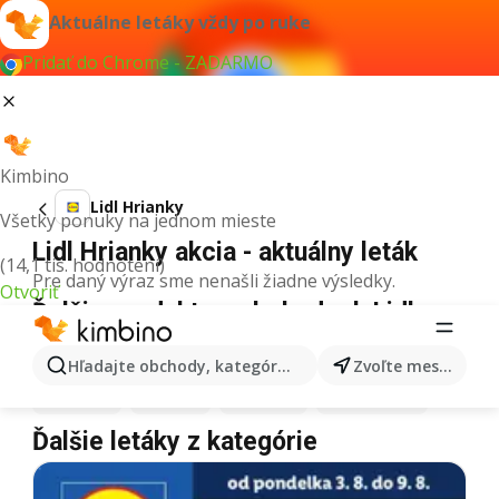
Aktuálne letáky vždy po ruke
Pridať do Chrome - ZADARMO
Kimbino
Lidl Hrianky
Všetky ponuky na jednom mieste
Lidl Hrianky akcia - aktuálny leták
(14,1 tis. hodnotení)
Pre daný výraz sme nenašli žiadne výsledky.
Otvoriť
Ďalšie produkty v obchodoch Lidl
Lidl
Pizza
Lidl
Kiwi
Lidl
Mango
Lidl
Maslo
Hľadajte obchody, kategórie, produkty...
Zvoľte mesto
Lidl
Krúpy
Lidl
Med
Lidl
Mäso
Lidl
Tiramisu
Ďalšie letáky z kategórie