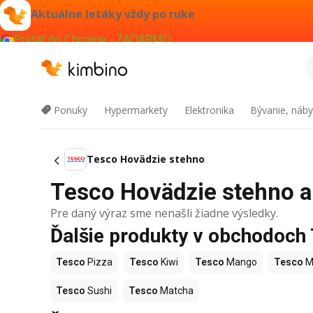
Aktuálne letáky vždy po ruke
Pridať do Chrome - ZADARMO
Ponuky
Hypermarkety
Elektronika
Bývanie, náby
Tesco Hovädzie stehno
Tesco Hovädzie stehno ak
Pre daný výraz sme nenašli žiadne výsledky.
Ďalšie produkty v obchodoch
Tesco
Pizza
Tesco
Kiwi
Tesco
Mango
Tesco
M
Tesco
Sushi
Tesco
Matcha