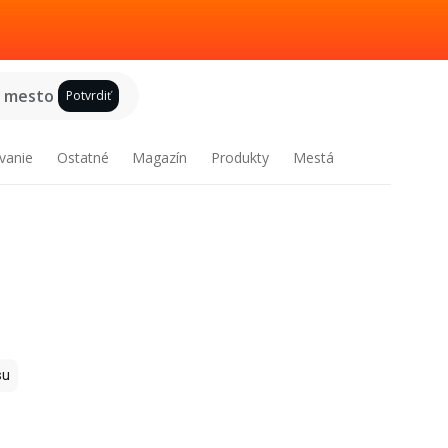
e mesto
Potvrdiť
vanie
Ostatné
Magazín
Produkty
Mestá
su