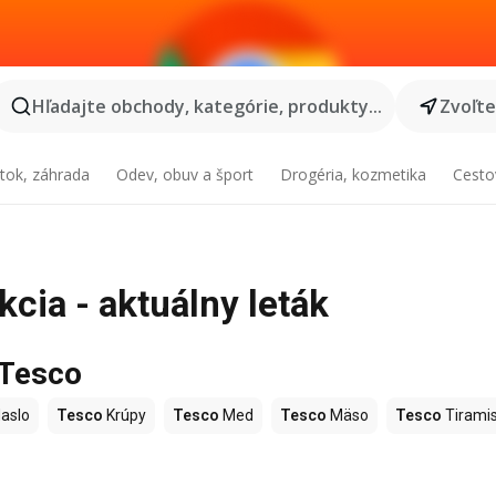
Hľadajte obchody, kategórie, produkty...
Zvoľt
tok, záhrada
Odev, obuv a šport
Drogéria, kozmetika
Cesto
cia - aktuálny leták
 Tesco
aslo
Tesco
Krúpy
Tesco
Med
Tesco
Mäso
Tesco
Tirami