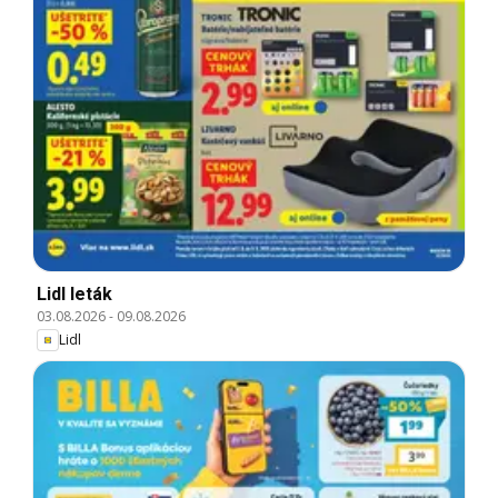
Lidl leták
03.08.2026
-
09.08.2026
Lidl