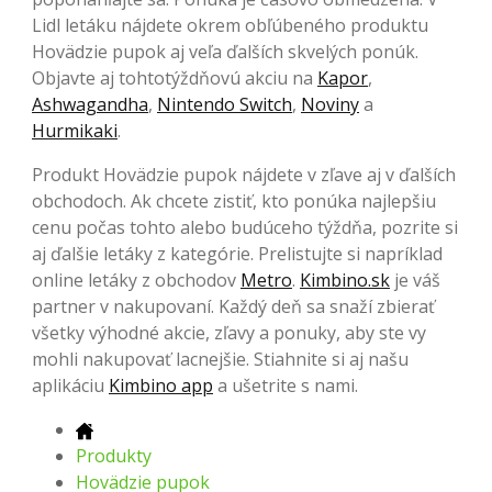
Lidl letáku nájdete okrem obľúbeného produktu
Hovädzie pupok aj veľa ďalších skvelých ponúk.
Objavte aj tohtotýždňovú akciu na
Kapor
,
Ashwagandha
,
Nintendo Switch
,
Noviny
a
Hurmikaki
.
Produkt Hovädzie pupok nájdete v zľave aj v ďalších
obchodoch. Ak chcete zistiť, kto ponúka najlepšiu
cenu počas tohto alebo budúceho týždňa, pozrite si
aj ďalšie letáky z kategórie. Prelistujte si napríklad
online letáky z obchodov
Metro
.
Kimbino.sk
je váš
partner v nakupovaní. Každý deň sa snaží zbierať
všetky výhodné akcie, zľavy a ponuky, aby ste vy
mohli nakupovať lacnejšie. Stiahnite si aj našu
aplikáciu
Kimbino app
a ušetrite s nami.
Produkty
Hovädzie pupok