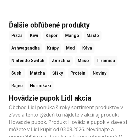
Ďalšie obľúbené produkty
Pizza
Kiwi
Kapor
Mango
Maslo
Ashwagandha
Krúpy
Med
Káva
Nintendo Switch
Zmrzlina
Mäso
Tiramisu
Sushi
Matcha
Šišky
Protein
Noviny
Rajec
Hurmikaki
Hovädzie pupok Lidl akcia
Obchod Lidl ponúka široký sortiment produktov v
zľave a tento týždeň tu nájdete v akcii aj produkt
Hovädzie pupok. Produkt Hovädzie pupok v zľave si
môžete v Lidl kúpiť od 03.08.2026. Neváhajte a
poponáhľajte sa. Ponuka je časovo obmedzená. V