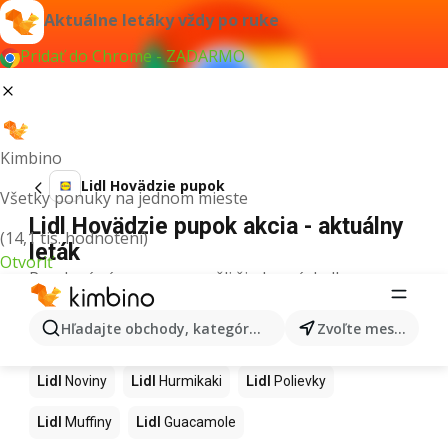
Aktuálne letáky vždy po ruke
Pridať do Chrome - ZADARMO
Kimbino
Lidl Hovädzie pupok
Všetky ponuky na jednom mieste
Lidl Hovädzie pupok akcia - aktuálny
(14,1 tis. hodnotení)
leták
Otvoriť
Pre daný výraz sme nenašli žiadne výsledky.
Ďalšie produkty v obchodoch Lidl
Hľadajte obchody, kategórie, produkty...
Zvoľte mesto
Lidl
Kapor
Lidl
Ashwagandha
Lidl
Nintendo Switch
Lidl
Noviny
Lidl
Hurmikaki
Lidl
Polievky
Lidl
Muffiny
Lidl
Guacamole