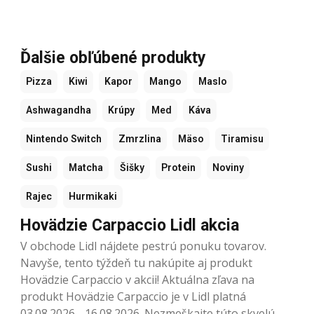
Ďalšie obľúbené produkty
Pizza
Kiwi
Kapor
Mango
Maslo
Ashwagandha
Krúpy
Med
Káva
Nintendo Switch
Zmrzlina
Mäso
Tiramisu
Sushi
Matcha
Šišky
Protein
Noviny
Rajec
Hurmikaki
Hovädzie Carpaccio Lidl akcia
V obchode Lidl nájdete pestrú ponuku tovarov.
Navyše, tento týždeň tu nakúpite aj produkt
Hovädzie Carpaccio v akcii! Aktuálna zľava na
produkt Hovädzie Carpaccio je v Lidl platná
03.08.2026 - 16.08.2026. Nezmeškajte túto skvelú