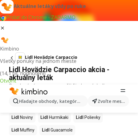
Aktuálne letáky vždy po ruke
Pridať do Chrome - ZADARMO
Kimbino
Lidl Hovädzie Carpaccio
Všetky ponuky na jednom mieste
Lidl Hovädzie Carpaccio akcia -
(14,1 tis. hodnotení)
aktuálny leták
Otvoriť
Pre daný výraz sme nenašli žiadne výsledky.
Ďalšie produkty v obchodoch Lidl
Hľadajte obchody, kategórie, produkty...
Zvoľte mesto
Lidl
Kapor
Lidl
Ashwagandha
Lidl
Nintendo Switch
Lidl
Noviny
Lidl
Hurmikaki
Lidl
Polievky
Lidl
Muffiny
Lidl
Guacamole