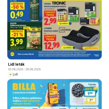
Lidl leták
03.08.2026
-
09.08.2026
Lidl