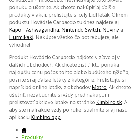
ponuku a ušetrite. Ak chcete nakúpiť aj ďalšie
produkty v akcii, prelistujte si celý Lidl leták. Okrem
poduktu Hovädzie Carpaccio tu dnes nájdete aj
Kapor
,
Ashwagandha
,
Nintendo Switch
,
Noviny
a
Hurmikaki
. Nakúpte všetko čo potrebujete, ale
výhodne!
Produkt Hovädzie Carpaccio nájdete v zľave aj v
ďalších obchodoch. Ak chcete zistiť, kto ponúka
najlepšiu cenu počas tohto alebo budúceho týždňa,
pozrite si aj ďalšie letáky z kategórie. Prelistujte si
napríklad online letáky z obchodov
Metro
. Ak chcete
ušetriť, nezabudnite si vždy pred nákupom
prelistovať akciové letáky na stránke
Kimbino.sk
. A
aby ste mali akcie vždy po ruke, stiahnite si aj našu
aplikáciu
Kimbino app
.
Produkty