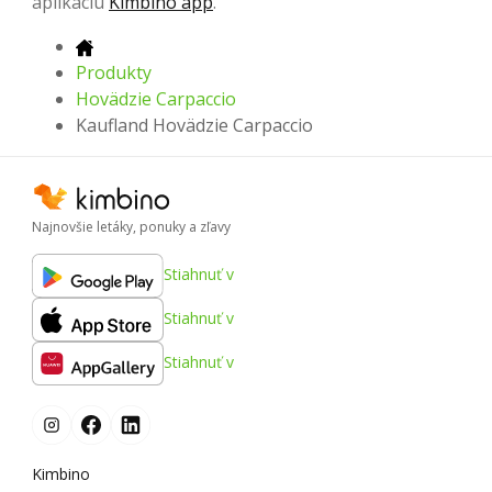
aplikáciu
Kimbino app
.
Produkty
Hovädzie Carpaccio
Kaufland Hovädzie Carpaccio
Najnovšie letáky, ponuky a zľavy
Stiahnuť v
Stiahnuť v
Stiahnuť v
Kimbino