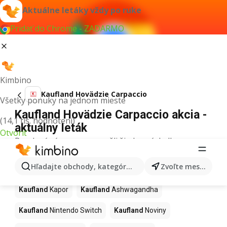
Aktuálne letáky vždy po ruke
Pridať do Chrome - ZADARMO
Kimbino
Kaufland Hovädzie Carpaccio
Všetky ponuky na jednom mieste
Kaufland Hovädzie Carpaccio akcia -
(14,1 tis. hodnotení)
aktuálny leták
Otvoriť
Pre daný výraz sme nenašli žiadne výsledky.
Ďalšie produkty v obchodoch
Hľadajte obchody, kategórie, produkty...
Zvoľte mesto
Kaufland
Kaufland
Kapor
Kaufland
Ashwagandha
Kaufland
Nintendo Switch
Kaufland
Noviny