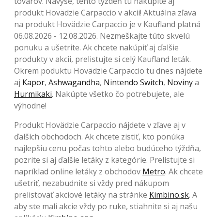
tovarov. Navyše, tento týždeň tu nakúpite aj
produkt Hovädzie Carpaccio v akcii! Aktuálna zľava
na produkt Hovädzie Carpaccio je v Kaufland platná
06.08.2026 - 12.08.2026. Nezmeškajte túto skvelú
ponuku a ušetrite. Ak chcete nakúpiť aj ďalšie
produkty v akcii, prelistujte si celý Kaufland leták.
Okrem poduktu Hovädzie Carpaccio tu dnes nájdete
aj
Kapor
,
Ashwagandha
,
Nintendo Switch
,
Noviny
a
Hurmikaki
. Nakúpte všetko čo potrebujete, ale
výhodne!
Produkt Hovädzie Carpaccio nájdete v zľave aj v
ďalších obchodoch. Ak chcete zistiť, kto ponúka
najlepšiu cenu počas tohto alebo budúceho týždňa,
pozrite si aj ďalšie letáky z kategórie. Prelistujte si
napríklad online letáky z obchodov
Metro
. Ak chcete
ušetriť, nezabudnite si vždy pred nákupom
prelistovať akciové letáky na stránke
Kimbino.sk
. A
aby ste mali akcie vždy po ruke, stiahnite si aj našu