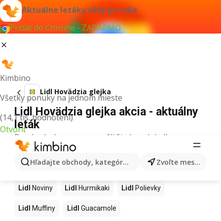
Aktuálne letáky vždy po ruke
Pridať do Chrome - ZADARMO
Kimbino
Lidl Hovädzia glejka
Všetky ponuky na jednom mieste
Lidl Hovädzia glejka akcia - aktuálny
(14,1 tis. hodnotení)
leták
Otvoriť
Pre daný výraz sme nenašli žiadne výsledky.
Ďalšie produkty v obchodoch Lidl
Hľadajte obchody, kategórie, produkty...
Zvoľte mesto
Lidl
Kapor
Lidl
Ashwagandha
Lidl
Nintendo Switch
Lidl
Noviny
Lidl
Hurmikaki
Lidl
Polievky
Lidl
Muffiny
Lidl
Guacamole