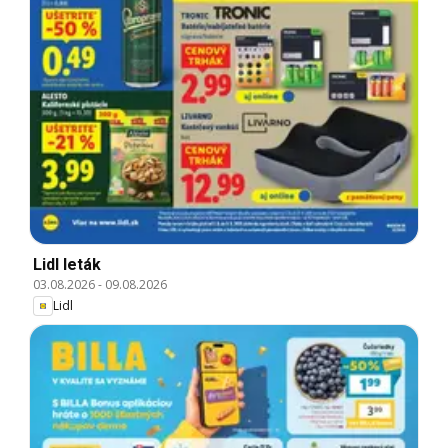
Lidl leták
03.08.2026
-
09.08.2026
Lidl