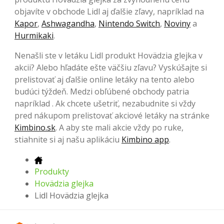
objavíte v obchode Lidl aj ďalšie zľavy, napríklad na
Kapor
,
Ashwagandha
,
Nintendo Switch
,
Noviny
a
Hurmikaki
.
Nenašli ste v letáku Lidl produkt Hovädzia glejka v
akcii? Alebo hľadáte ešte väčšiu zľavu? Vyskúšajte si
prelistovať aj ďalšie online letáky na tento alebo
budúci týždeň. Medzi obľúbené obchody patria
napríklad . Ak chcete ušetriť, nezabudnite si vždy
pred nákupom prelistovať akciové letáky na stránke
Kimbino.sk
. A aby ste mali akcie vždy po ruke,
stiahnite si aj našu aplikáciu
Kimbino app
.
Produkty
Hovädzia glejka
Lidl Hovädzia glejka