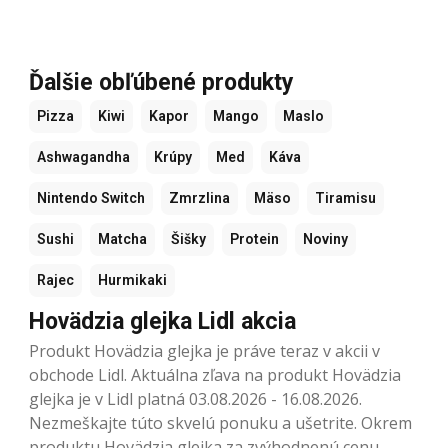
Ďalšie obľúbené produkty
Pizza
Kiwi
Kapor
Mango
Maslo
Ashwagandha
Krúpy
Med
Káva
Nintendo Switch
Zmrzlina
Mäso
Tiramisu
Sushi
Matcha
Šišky
Protein
Noviny
Rajec
Hurmikaki
Hovädzia glejka Lidl akcia
Produkt Hovädzia glejka je práve teraz v akcii v
obchode Lidl. Aktuálna zľava na produkt Hovädzia
glejka je v Lidl platná 03.08.2026 - 16.08.2026.
Nezmeškajte túto skvelú ponuku a ušetrite. Okrem
produktu Hovädzia glejka za zvýhodnenú cenu