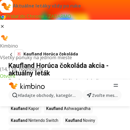
Aktuálne letáky vždy po ruke
Pridať do Chrome - ZADARMO
Kimbino
Kaufland Horúca čokoláda
Všetky ponuky na jednom mieste
Kaufland Horúca čokoláda akcia -
(14,1 tis. hodnotení)
aktuálny leták
Otvoriť
Pre daný výraz sme nenašli žiadne výsledky.
Ďalšie produkty v obchodoch
Hľadajte obchody, kategórie, produkty...
Zvoľte mesto
Kaufland
Kaufland
Kapor
Kaufland
Ashwagandha
Kaufland
Nintendo Switch
Kaufland
Noviny