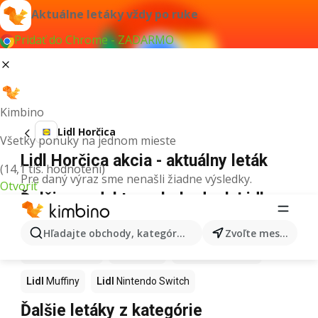
Aktuálne letáky vždy po ruke
Pridať do Chrome - ZADARMO
Kimbino
Lidl Horčica
Všetky ponuky na jednom mieste
Lidl Horčica akcia - aktuálny leták
(14,1 tis. hodnotení)
Pre daný výraz sme nenašli žiadne výsledky.
Otvoriť
Ďalšie produkty v obchodoch Lidl
Lidl
Hurmikaki
Lidl
Ashwagandha
Lidl
Brownies
Hľadajte obchody, kategórie, produkty...
Zvoľte mesto
Lidl
Guacamole
Lidl
Kapor
Lidl
LEGO Friends
Lidl
Muffiny
Lidl
Nintendo Switch
Ďalšie letáky z kategórie