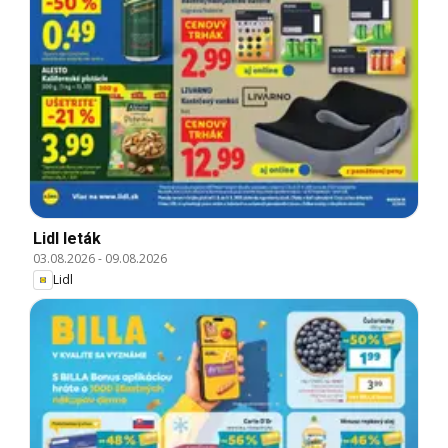
Lidl leták
03.08.2026
-
09.08.2026
Lidl