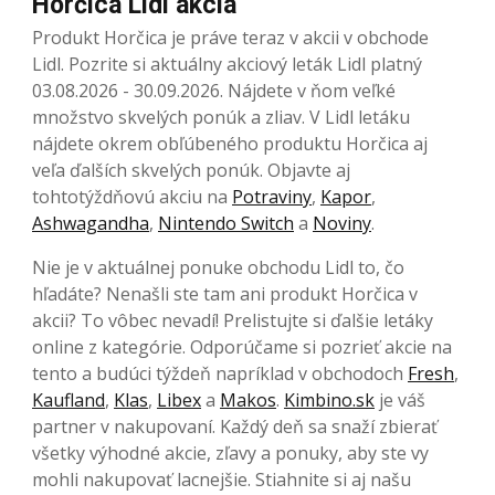
Horčica Lidl akcia
Produkt Horčica je práve teraz v akcii v obchode
Lidl. Pozrite si aktuálny akciový leták Lidl platný
03.08.2026 - 30.09.2026. Nájdete v ňom veľké
množstvo skvelých ponúk a zliav. V Lidl letáku
nájdete okrem obľúbeného produktu Horčica aj
veľa ďalších skvelých ponúk. Objavte aj
tohtotýždňovú akciu na
Potraviny
,
Kapor
,
Ashwagandha
,
Nintendo Switch
a
Noviny
.
Nie je v aktuálnej ponuke obchodu Lidl to, čo
hľadáte? Nenašli ste tam ani produkt Horčica v
akcii? To vôbec nevadí! Prelistujte si ďalšie letáky
online z kategórie. Odporúčame si pozrieť akcie na
tento a budúci týždeň napríklad v obchodoch
Fresh
,
Kaufland
,
Klas
,
Libex
a
Makos
.
Kimbino.sk
je váš
partner v nakupovaní. Každý deň sa snaží zbierať
všetky výhodné akcie, zľavy a ponuky, aby ste vy
mohli nakupovať lacnejšie. Stiahnite si aj našu