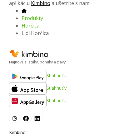
aplikáciu
Kimbino
a ušetrite s nami.
Produkty
Horčica
Lidl Horčica
Najnovšie letáky, ponuky a zľavy
Stiahnuť v
Stiahnuť v
Stiahnuť v
Kimbino