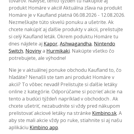
tovarov. Navyše, tento týždeň tu nakúpite aj
produkt Homáre v akcii! Aktuálna zľava na produkt
Homáre je v Kaufland platná 06.08.2026 - 12.08.2026.
Nezmeškajte túto skvelú ponuku a ušetrite. Ak
chcete nakúpiť aj ďalšie produkty v akcii, prelistujte
si celý Kaufland leták. Okrem poduktu Homáre tu
dnes nájdete aj
Kapor
,
Ashwagandha
,
Nintendo
Switch
,
Noviny
a
Hurmikaki
. Nakúpte všetko čo
potrebujete, ale výhodne!
Nie je v aktuálnej ponuke obchodu Kaufland to, čo
hľadáte? Nenašli ste tam ani produkt Homáre v
akcii? To vôbec nevadí! Prelistujte si ďalšie letáky
online z kategórie. Odporúčame si pozrieť akcie na
tento a budúci týždeň napríklad v obchodoch . Ak
chcete ušetriť, nezabudnite si vždy pred nákupom
prelistovať akciové letáky na stránke
Kimbino.sk
. A
aby ste mali akcie vždy po ruke, stiahnite si aj našu
aplikáciu
Kimbino app
.