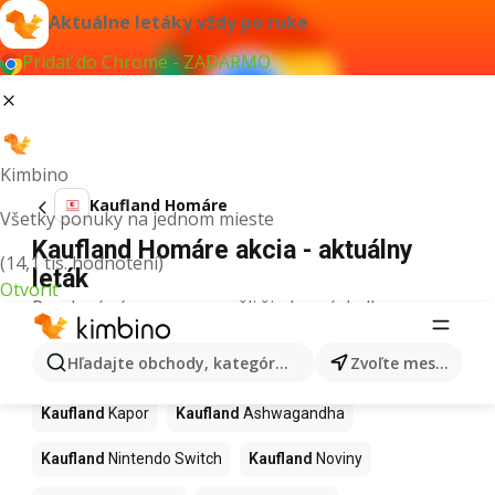
Aktuálne letáky vždy po ruke
Pridať do Chrome - ZADARMO
Kimbino
Kaufland Homáre
Všetky ponuky na jednom mieste
Kaufland Homáre akcia - aktuálny
(14,1 tis. hodnotení)
leták
Otvoriť
Pre daný výraz sme nenašli žiadne výsledky.
Ďalšie produkty v obchodoch
Hľadajte obchody, kategórie, produkty...
Zvoľte mesto
Kaufland
Kaufland
Kapor
Kaufland
Ashwagandha
Kaufland
Nintendo Switch
Kaufland
Noviny