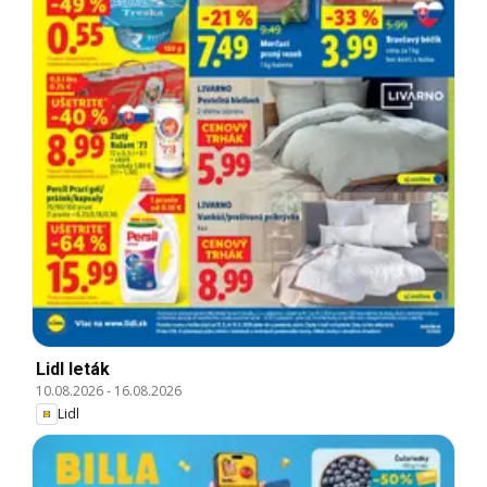
Lidl leták
10.08.2026
-
16.08.2026
Lidl