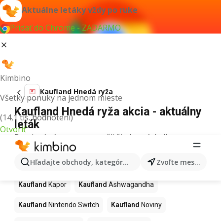
Aktuálne letáky vždy po ruke
Pridať do Chrome - ZADARMO
Kimbino
Kaufland Hnedá ryža
Všetky ponuky na jednom mieste
Kaufland Hnedá ryža akcia - aktuálny
(14,1 tis. hodnotení)
leták
Otvoriť
Pre daný výraz sme nenašli žiadne výsledky.
Ďalšie produkty v obchodoch
Hľadajte obchody, kategórie, produkty...
Zvoľte mesto
Kaufland
Kaufland
Kapor
Kaufland
Ashwagandha
Kaufland
Nintendo Switch
Kaufland
Noviny