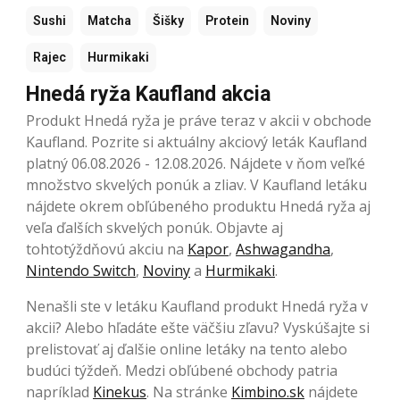
Sushi
Matcha
Šišky
Protein
Noviny
Rajec
Hurmikaki
Hnedá ryža Kaufland akcia
Produkt Hnedá ryža je práve teraz v akcii v obchode
Kaufland. Pozrite si aktuálny akciový leták Kaufland
platný 06.08.2026 - 12.08.2026. Nájdete v ňom veľké
množstvo skvelých ponúk a zliav. V Kaufland letáku
nájdete okrem obľúbeného produktu Hnedá ryža aj
veľa ďalších skvelých ponúk. Objavte aj
tohtotýždňovú akciu na
Kapor
,
Ashwagandha
,
Nintendo Switch
,
Noviny
a
Hurmikaki
.
Nenašli ste v letáku Kaufland produkt Hnedá ryža v
akcii? Alebo hľadáte ešte väčšiu zľavu? Vyskúšajte si
prelistovať aj ďalšie online letáky na tento alebo
budúci týždeň. Medzi obľúbené obchody patria
napríklad
Kinekus
. Na stránke
Kimbino.sk
nájdete