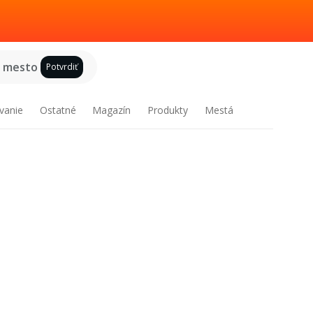
e mesto
Potvrdiť
vanie
Ostatné
Magazín
Produkty
Mestá