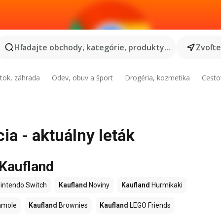
Hľadajte obchody, kategórie, produkty...
Zvoľt
tok, záhrada
Odev, obuv a šport
Drogéria, kozmetika
Cesto
ia - aktuálny leták
 Kaufland
intendo Switch
Kaufland
Noviny
Kaufland
Hurmikaki
amole
Kaufland
Brownies
Kaufland
LEGO Friends