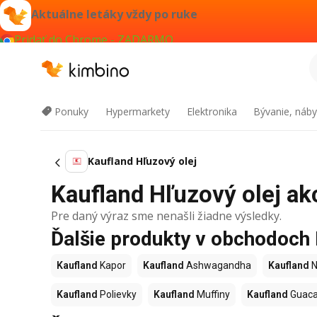
Aktuálne letáky vždy po ruke
Pridať do Chrome - ZADARMO
Ponuky
Hypermarkety
Elektronika
Bývanie, náby
Kaufland Hľuzový olej
Kaufland Hľuzový olej akc
Pre daný výraz sme nenašli žiadne výsledky.
Ďalšie produkty v obchodoch
Kaufland
Kapor
Kaufland
Ashwagandha
Kaufland
N
Kaufland
Polievky
Kaufland
Muffiny
Kaufland
Guac