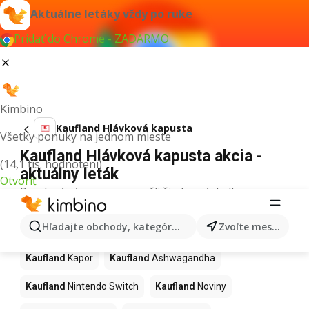
Aktuálne letáky vždy po ruke
Pridať do Chrome - ZADARMO
Kimbino
Kaufland Hlávková kapusta
Všetky ponuky na jednom mieste
Kaufland Hlávková kapusta akcia -
(14,1 tis. hodnotení)
aktuálny leták
Otvoriť
Pre daný výraz sme nenašli žiadne výsledky.
Ďalšie produkty v obchodoch
Hľadajte obchody, kategórie, produkty...
Zvoľte mesto
Kaufland
Kaufland
Kapor
Kaufland
Ashwagandha
Kaufland
Nintendo Switch
Kaufland
Noviny