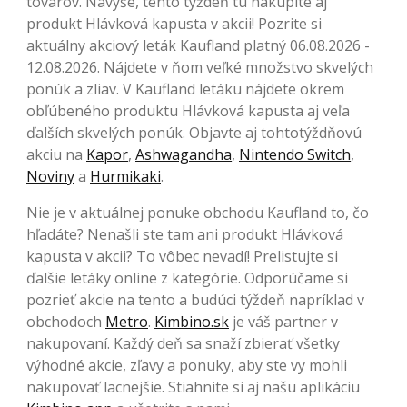
tovarov. Navyše, tento týždeň tu nakúpite aj
produkt Hlávková kapusta v akcii! Pozrite si
aktuálny akciový leták Kaufland platný 06.08.2026 -
12.08.2026. Nájdete v ňom veľké množstvo skvelých
ponúk a zliav. V Kaufland letáku nájdete okrem
obľúbeného produktu Hlávková kapusta aj veľa
ďalších skvelých ponúk. Objavte aj tohtotýždňovú
akciu na
Kapor
,
Ashwagandha
,
Nintendo Switch
,
Noviny
a
Hurmikaki
.
Nie je v aktuálnej ponuke obchodu Kaufland to, čo
hľadáte? Nenašli ste tam ani produkt Hlávková
kapusta v akcii? To vôbec nevadí! Prelistujte si
ďalšie letáky online z kategórie. Odporúčame si
pozrieť akcie na tento a budúci týždeň napríklad v
obchodoch
Metro
.
Kimbino.sk
je váš partner v
nakupovaní. Každý deň sa snaží zbierať všetky
výhodné akcie, zľavy a ponuky, aby ste vy mohli
nakupovať lacnejšie. Stiahnite si aj našu aplikáciu