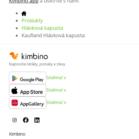
Kimbino app
a ušetrite s nami.
Produkty
Hlávková kapusta
Kaufland Hlávková kapusta
Najnovšie letáky, ponuky a zľavy
Stiahnuť v
Stiahnuť v
Stiahnuť v
Kimbino