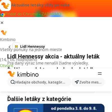
Aktuálne letáky vždy po ruke
Pridať do Chrome - ZADARMO
Kimbino
Lidl Hennessy
Všetky ponuky na jednom mieste
Lidl Hennessy akcia - aktuálny leták
(14,1 tis. hodnotení)
Pre daný výraz sme nenašli žiadne výsledky.
Otvoriť
Ďalšie produkty v obchodoch Lidl
Lidl
Pizza
Lidl
Kiwi
Lidl
Mango
Lidl
Maslo
Hľadajte obchody, kategórie, produkty...
Zvoľte mesto
Lidl
Krúpy
Lidl
Med
Lidl
Káva
Lidl
Zmrzlina
Ďalšie letáky z kategórie