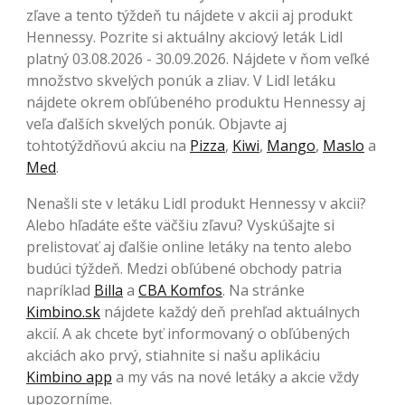
zľave a tento týždeň tu nájdete v akcii aj produkt
Hennessy. Pozrite si aktuálny akciový leták Lidl
platný 03.08.2026 - 30.09.2026. Nájdete v ňom veľké
množstvo skvelých ponúk a zliav. V Lidl letáku
nájdete okrem obľúbeného produktu Hennessy aj
veľa ďalších skvelých ponúk. Objavte aj
tohtotýždňovú akciu na
Pizza
,
Kiwi
,
Mango
,
Maslo
a
Med
.
Nenašli ste v letáku Lidl produkt Hennessy v akcii?
Alebo hľadáte ešte väčšiu zľavu? Vyskúšajte si
prelistovať aj ďalšie online letáky na tento alebo
budúci týždeň. Medzi obľúbené obchody patria
napríklad
Billa
a
CBA Komfos
. Na stránke
Kimbino.sk
nájdete každý deň prehľad aktuálnych
akcií. A ak chcete byť informovaný o obľúbených
akciách ako prvý, stiahnite si našu aplikáciu
Kimbino app
a my vás na nové letáky a akcie vždy
upozorníme.