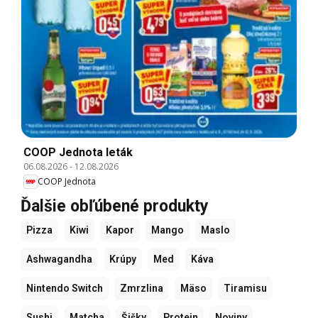
COOP Jednota leták
06.08.2026
-
12.08.2026
COOP Jednota
Ďalšie obľúbené produkty
Pizza
Kiwi
Kapor
Mango
Maslo
Ashwagandha
Krúpy
Med
Káva
Nintendo Switch
Zmrzlina
Mäso
Tiramisu
Sushi
Matcha
Šišky
Protein
Noviny