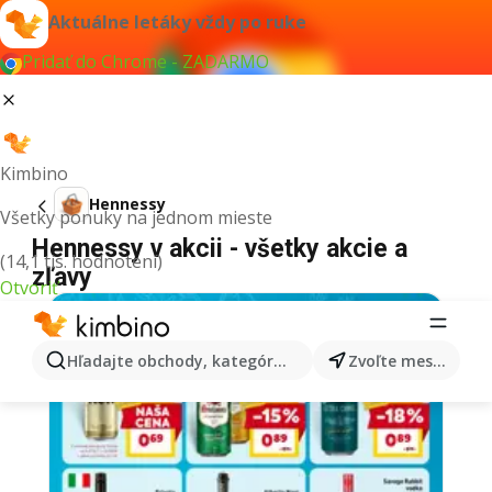
Aktuálne letáky vždy po ruke
Pridať do Chrome - ZADARMO
Kimbino
Hennessy
Všetky ponuky na jednom mieste
Hennessy v akcii - všetky akcie a
(14,1 tis. hodnotení)
zľavy
Otvoriť
Hľadajte obchody, kategórie, produkty...
Zvoľte mesto