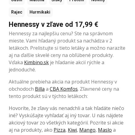
Rajec
Hurmikaki
Hennessy v zľave od 17,99 €
Hennessy za najlepšiu cenu? Ste na správnom
mieste. Vami hľadaný produkt sa nachádza v 2
letákoch. Prelistujte si tieto letáky a možno narazíte
aj na ďalšie skvelé ceny na obľúbené produkty.
Vďaka
Kimbino.sk
je hľadanie akcií rýchle a
jednoduché.
Aktuálne prebieha akcia na produkt Hennessy v
obchodoch
Billa
a
CBA Komfos
. Zľavnené ceny na
tento produkt sú v týchto letákoch:
Hovoríte, že zľavy vás nenadchli a tak hľadáte niečo
iné? Vyskúšajte vyhľadať aj iný tovar. U nás nájdete
akciový tovar zo všetkých kategórií. Pozrite si akcie
aj na produkty, ako
Pizza
,
Kiwi
,
Mango
,
Maslo
a