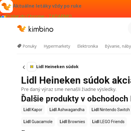
Aktuálne letáky vždy po ruke
Pridať do Chrome - ZADARMO
Ponuky
Hypermarkety
Elektronika
Bývanie, náby
Lidl Heineken súdok
Lidl Heineken súdok akcia
Pre daný výraz sme nenašli žiadne výsledky.
Ďalšie produkty v obchodoch 
Lidl
Kapor
Lidl
Ashwagandha
Lidl
Nintendo Switch
Lidl
Guacamole
Lidl
Brownies
Lidl
LEGO Friends