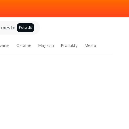
e mesto
Potvrdiť
vanie
Ostatné
Magazín
Produkty
Mestá