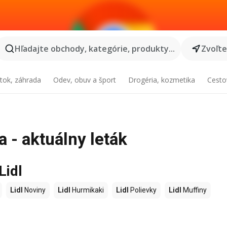
Hľadajte obchody, kategórie, produkty...
Zvoľt
tok, záhrada
Odev, obuv a šport
Drogéria, kozmetika
Cesto
 - aktuálny leták
Lidl
Lidl
Noviny
Lidl
Hurmikaki
Lidl
Polievky
Lidl
Muffiny