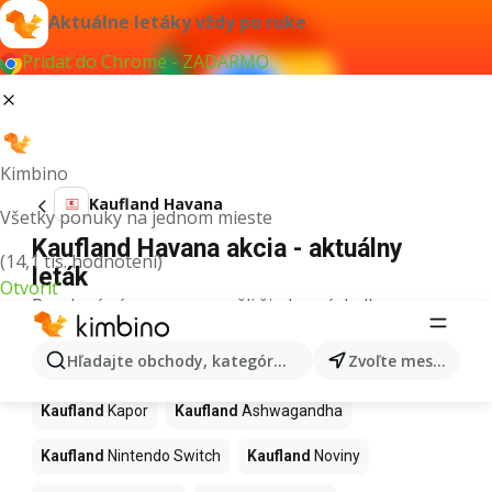
Aktuálne letáky vždy po ruke
Pridať do Chrome - ZADARMO
Kimbino
Kaufland Havana
Všetky ponuky na jednom mieste
Kaufland Havana akcia - aktuálny
(14,1 tis. hodnotení)
leták
Otvoriť
Pre daný výraz sme nenašli žiadne výsledky.
Ďalšie produkty v obchodoch
Hľadajte obchody, kategórie, produkty...
Zvoľte mesto
Kaufland
Kaufland
Kapor
Kaufland
Ashwagandha
Kaufland
Nintendo Switch
Kaufland
Noviny