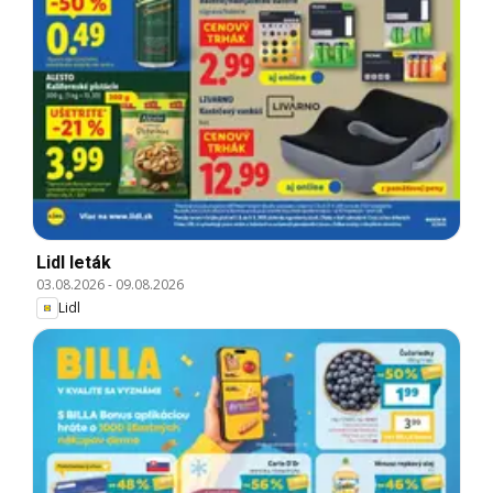
Lidl leták
03.08.2026
-
09.08.2026
Lidl