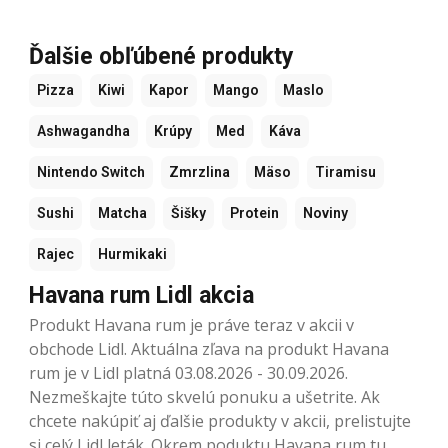
Ďalšie obľúbené produkty
Pizza
Kiwi
Kapor
Mango
Maslo
Ashwagandha
Krúpy
Med
Káva
Nintendo Switch
Zmrzlina
Mäso
Tiramisu
Sushi
Matcha
Šišky
Protein
Noviny
Rajec
Hurmikaki
Havana rum Lidl akcia
Produkt Havana rum je práve teraz v akcii v
obchode Lidl. Aktuálna zľava na produkt Havana
rum je v Lidl platná 03.08.2026 - 30.09.2026.
Nezmeškajte túto skvelú ponuku a ušetrite. Ak
chcete nakúpiť aj ďalšie produkty v akcii, prelistujte
si celý Lidl leták. Okrem poduktu Havana rum tu