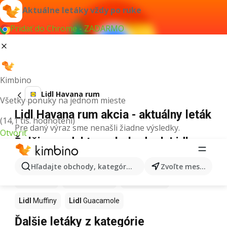
Aktuálne letáky vždy po ruke
Pridať do Chrome - ZADARMO
Kimbino
Lidl Havana rum
Všetky ponuky na jednom mieste
Lidl Havana rum akcia - aktuálny leták
(14,1 tis. hodnotení)
Pre daný výraz sme nenašli žiadne výsledky.
Otvoriť
Ďalšie produkty v obchodoch Lidl
Lidl
Kapor
Lidl
Ashwagandha
Lidl
Nintendo Switch
Hľadajte obchody, kategórie, produkty...
Zvoľte mesto
Lidl
Noviny
Lidl
Hurmikaki
Lidl
Polievky
Lidl
Muffiny
Lidl
Guacamole
Ďalšie letáky z kategórie