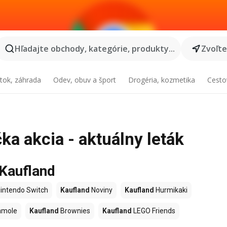
Hľadajte obchody, kategórie, produkty...
Zvoľt
tok, záhrada
Odev, obuv a šport
Drogéria, kozmetika
Cesto
ka akcia - aktuálny leták
 Kaufland
intendo Switch
Kaufland
Noviny
Kaufland
Hurmikaki
amole
Kaufland
Brownies
Kaufland
LEGO Friends