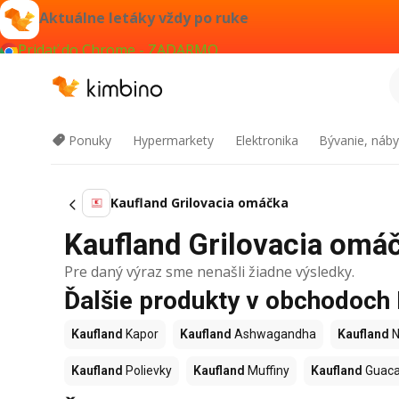
Aktuálne letáky vždy po ruke
Pridať do Chrome - ZADARMO
Ponuky
Hypermarkety
Elektronika
Bývanie, náby
Kaufland Grilovacia omáčka
Kaufland Grilovacia omáč
Pre daný výraz sme nenašli žiadne výsledky.
Ďalšie produkty v obchodoch
Kaufland
Kapor
Kaufland
Ashwagandha
Kaufland
N
Kaufland
Polievky
Kaufland
Muffiny
Kaufland
Guac