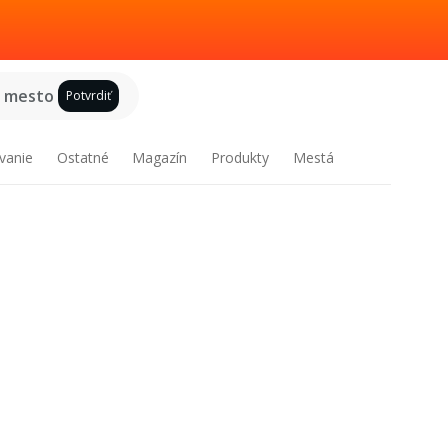
e mesto
Potvrdiť
vanie
Ostatné
Magazín
Produkty
Mestá