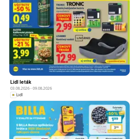
Lidl leták
03.08.2026
-
09.08.2026
Lidl