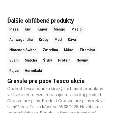
Ďalšie obľúbené produkty
Pizza
Kiwi
Kapor
Mango
Maslo
Ashwagandha
Krúpy
Med
Káva
Nintendo Switch
Zmrzlina
Mäso
Tiramisu
Sushi
Matcha
Šišky
Protein
Noviny
Rajec
Hurmikaki
Granule pre psov Tesco akcia
Obchod Tesco ponúka široký sortiment produktov
v zľave a tento týždeň tu nájdete v akcii aj produkt
Granule pre psov. Produkt Granule pre psov v zľave
si môžete v Tesco kúpiť od 05.08.2026. Neváhajte a
poponáhľajte sa. Ponuka je časovo obmedzená.