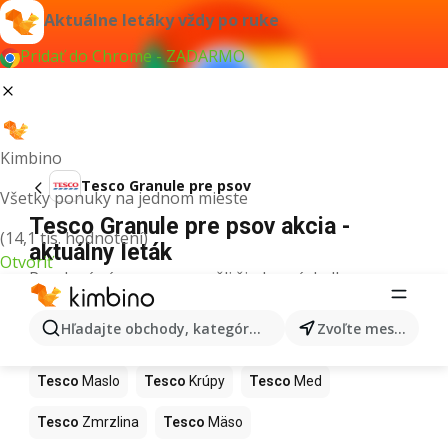
Aktuálne letáky vždy po ruke
Pridať do Chrome - ZADARMO
Kimbino
Tesco Granule pre psov
Všetky ponuky na jednom mieste
Tesco Granule pre psov akcia -
(14,1 tis. hodnotení)
aktuálny leták
Otvoriť
Pre daný výraz sme nenašli žiadne výsledky.
Ďalšie produkty v obchodoch Tesco
Hľadajte obchody, kategórie, produkty...
Zvoľte mesto
Tesco
Pizza
Tesco
Kiwi
Tesco
Mango
Tesco
Maslo
Tesco
Krúpy
Tesco
Med
Tesco
Zmrzlina
Tesco
Mäso