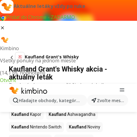
Aktuálne letáky vždy po ruke
Pridať do Chrome - ZADARMO
Kimbino
Kaufland Grant's Whisky
Všetky ponuky na jednom mieste
Kaufland Grant's Whisky akcia -
(14,1 tis. hodnotení)
aktuálny leták
Otvoriť
Pre daný výraz sme nenašli žiadne výsledky.
Ďalšie produkty v obchodoch
Hľadajte obchody, kategórie, produkty...
Zvoľte mesto
Kaufland
Kaufland
Kapor
Kaufland
Ashwagandha
Kaufland
Nintendo Switch
Kaufland
Noviny