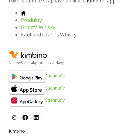
ruke, stiahnite si aj našu aplikáciu
Kimbino app
.
Produkty
Grant's Whisky
Kaufland Grant's Whisky
Najnovšie letáky, ponuky a zľavy
Stiahnuť v
Stiahnuť v
Stiahnuť v
Kimbino