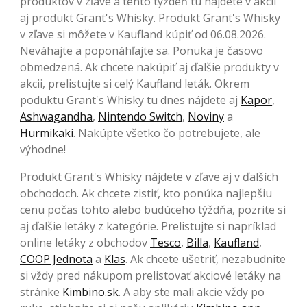
produktov v zľave a tento týždeň tu nájdete v akcii
aj produkt Grant's Whisky. Produkt Grant's Whisky
v zľave si môžete v Kaufland kúpiť od 06.08.2026.
Neváhajte a poponáhľajte sa. Ponuka je časovo
obmedzená. Ak chcete nakúpiť aj ďalšie produkty v
akcii, prelistujte si celý Kaufland leták. Okrem
poduktu Grant's Whisky tu dnes nájdete aj
Kapor
,
Ashwagandha
,
Nintendo Switch
,
Noviny
a
Hurmikaki
. Nakúpte všetko čo potrebujete, ale
výhodne!
Produkt Grant's Whisky nájdete v zľave aj v ďalších
obchodoch. Ak chcete zistiť, kto ponúka najlepšiu
cenu počas tohto alebo budúceho týždňa, pozrite si
aj ďalšie letáky z kategórie. Prelistujte si napríklad
online letáky z obchodov
Tesco
,
Billa
,
Kaufland
,
COOP Jednota
a
Klas
. Ak chcete ušetriť, nezabudnite
si vždy pred nákupom prelistovať akciové letáky na
stránke
Kimbino.sk
. A aby ste mali akcie vždy po