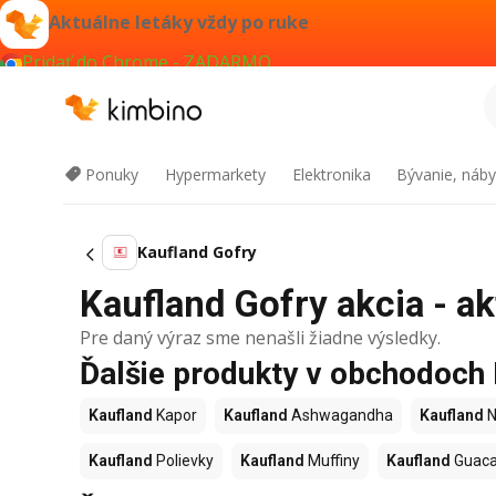
Aktuálne letáky vždy po ruke
Pridať do Chrome - ZADARMO
Ponuky
Hypermarkety
Elektronika
Bývanie, náby
Kaufland Gofry
Kaufland Gofry akcia - ak
Pre daný výraz sme nenašli žiadne výsledky.
Ďalšie produkty v obchodoch
Kaufland
Kapor
Kaufland
Ashwagandha
Kaufland
N
Kaufland
Polievky
Kaufland
Muffiny
Kaufland
Guac