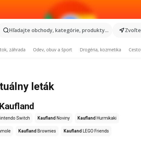
Hľadajte obchody, kategórie, produkty...
Zvoľt
tok, záhrada
Odev, obuv a šport
Drogéria, kozmetika
Cesto
tuálny leták
 Kaufland
intendo Switch
Kaufland
Noviny
Kaufland
Hurmikaki
amole
Kaufland
Brownies
Kaufland
LEGO Friends