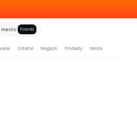
e mesto
Potvrdiť
vanie
Ostatné
Magazín
Produkty
Mestá