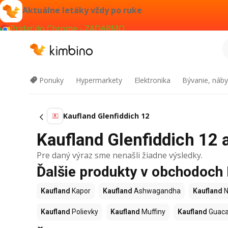
Aktuálne letáky vždy po ruke
Pridať do Chrome - ZADARMO
Ponuky
Hypermarkety
Elektronika
Bývanie, náby
Kaufland Glenfiddich 12
Kaufland Glenfiddich 12 a
Pre daný výraz sme nenašli žiadne výsledky.
Ďalšie produkty v obchodoch
Kaufland
Kapor
Kaufland
Ashwagandha
Kaufland
N
Kaufland
Polievky
Kaufland
Muffiny
Kaufland
Guac