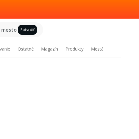
e mesto
Potvrdiť
vanie
Ostatné
Magazín
Produkty
Mestá