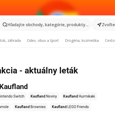
Hľadajte obchody, kategórie, produkty...
Zvoľt
tok, záhrada
Odev, obuv a šport
Drogéria, kozmetika
Cesto
kcia - aktuálny leták
 Kaufland
intendo Switch
Kaufland
Noviny
Kaufland
Hurmikaki
amole
Kaufland
Brownies
Kaufland
LEGO Friends