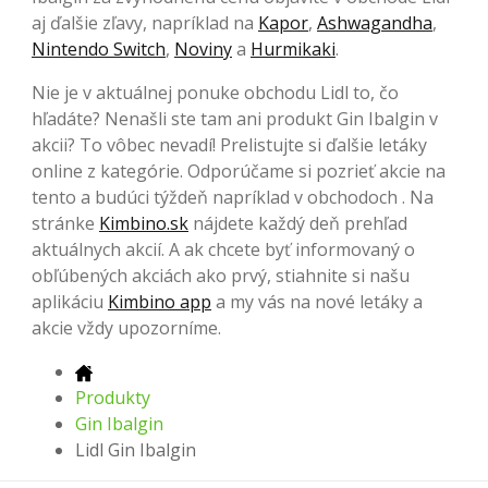
aj ďalšie zľavy, napríklad na
Kapor
,
Ashwagandha
,
Nintendo Switch
,
Noviny
a
Hurmikaki
.
Nie je v aktuálnej ponuke obchodu Lidl to, čo
hľadáte? Nenašli ste tam ani produkt Gin Ibalgin v
akcii? To vôbec nevadí! Prelistujte si ďalšie letáky
online z kategórie. Odporúčame si pozrieť akcie na
tento a budúci týždeň napríklad v obchodoch . Na
stránke
Kimbino.sk
nájdete každý deň prehľad
aktuálnych akcií. A ak chcete byť informovaný o
obľúbených akciách ako prvý, stiahnite si našu
aplikáciu
Kimbino app
a my vás na nové letáky a
akcie vždy upozorníme.
Produkty
Gin Ibalgin
Lidl Gin Ibalgin