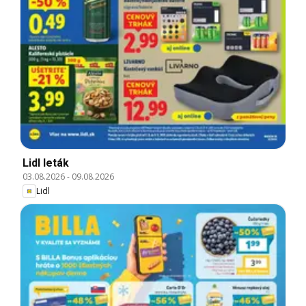
Lidl leták
03.08.2026
-
09.08.2026
Lidl