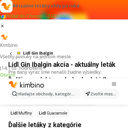
Aktuálne letáky vždy po ruke
Pridať do Chrome - ZADARMO
Kimbino
Lidl Gin Ibalgin
Všetky ponuky na jednom mieste
Lidl Gin Ibalgin akcia - aktuálny leták
(14,1 tis. hodnotení)
Pre daný výraz sme nenašli žiadne výsledky.
Otvoriť
Ďalšie produkty v obchodoch Lidl
Lidl
Kapor
Lidl
Ashwagandha
Lidl
Nintendo Switch
Hľadajte obchody, kategórie, produkty...
Zvoľte mesto
Lidl
Noviny
Lidl
Hurmikaki
Lidl
Polievky
Lidl
Muffiny
Lidl
Guacamole
Ďalšie letáky z kategórie