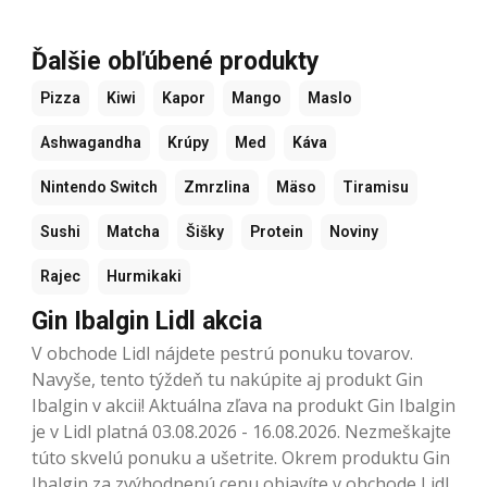
Ďalšie obľúbené produkty
Pizza
Kiwi
Kapor
Mango
Maslo
Ashwagandha
Krúpy
Med
Káva
Nintendo Switch
Zmrzlina
Mäso
Tiramisu
Sushi
Matcha
Šišky
Protein
Noviny
Rajec
Hurmikaki
Gin Ibalgin Lidl akcia
V obchode Lidl nájdete pestrú ponuku tovarov.
Navyše, tento týždeň tu nakúpite aj produkt Gin
Ibalgin v akcii! Aktuálna zľava na produkt Gin Ibalgin
je v Lidl platná 03.08.2026 - 16.08.2026. Nezmeškajte
túto skvelú ponuku a ušetrite. Okrem produktu Gin
Ibalgin za zvýhodnenú cenu objavíte v obchode Lidl